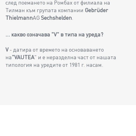
след поемането на Ромбах от филиала на
Тилман към групата компании
Gebrüder
Thielmann
AG
Sechshelden
.
... какво означава "V" в типа на уреда?
V
- датира от времето на основаването
на
"VAUTEA
" и е неразделна част от нашата
типология на уредите от 1981 г. насам.