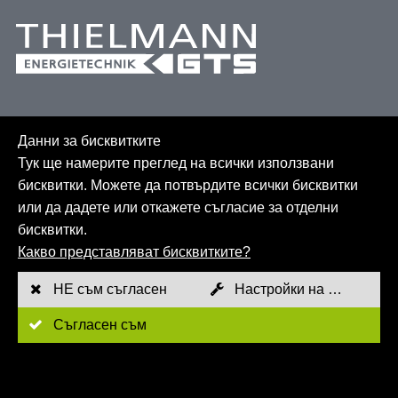
Данни за бисквитките
Тук ще намерите преглед на всички използвани
бисквитки. Можете да потвърдите всички бисквитки
или да дадете или откажете съгласие за отделни
бисквитки.
Карта на сайта
Какво представляват бисквитките?
GTC
НЕ съм съгласен
Настройки на бисквитките
Отпечатък
Съгласен съм
Политика за поверителност