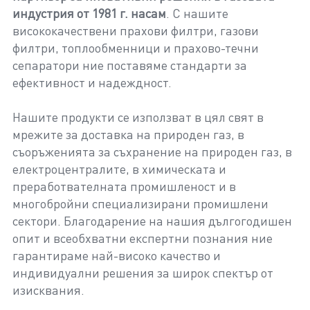
индустрия от 1981 г. насам
. С нашите
висококачествени прахови филтри, газови
филтри, топлообменници и прахово-течни
сепаратори ние поставяме стандарти за
ефективност и надеждност.
Нашите продукти се използват в цял свят в
мрежите за доставка на природен газ, в
съоръженията за съхранение на природен газ, в
електроцентралите, в химическата и
преработвателната промишленост и в
многобройни специализирани промишлени
сектори. Благодарение на нашия дългогодишен
опит и всеобхватни експертни познания ние
гарантираме най-високо качество и
индивидуални решения за широк спектър от
изисквания.