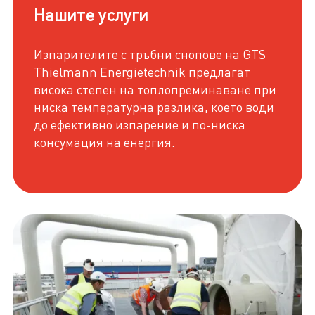
Нашите услуги
Изпарителите с тръбни снопове на GTS
Thielmann Energietechnik предлагат
висока степен на топлопреминаване при
ниска температурна разлика, което води
до ефективно изпарение и по-ниска
консумация на енергия.