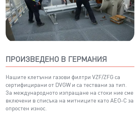
ПРОИЗВЕДЕНО В ГЕРМАНИЯ
Нашите клетъчни газови филтри VZF/ZFG са
сертифицирани от DVGW и са тествани за тип.
За международното изпращане на стоки ние сме
включени в списъка на митниците като AEO-C за
опростен износ.