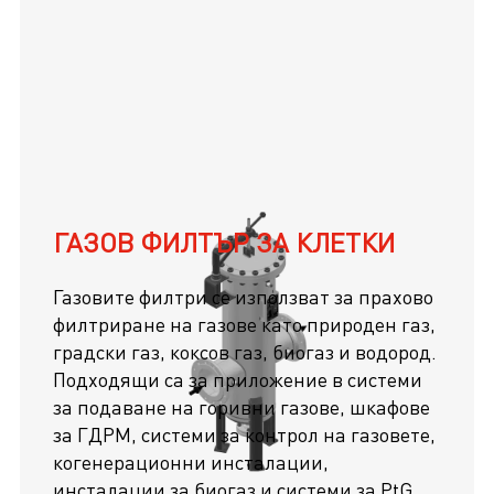
ГАЗОВ ФИЛТЪР ЗА КЛЕТКИ
Газовите филтри се използват за прахово
филтриране на газове като природен газ,
градски газ, коксов газ, биогаз и водород.
Подходящи са за приложение в системи
за подаване на горивни газове, шкафове
за ГДРМ, системи за контрол на газовете,
когенерационни инсталации,
инсталации за биогаз и системи за PtG.