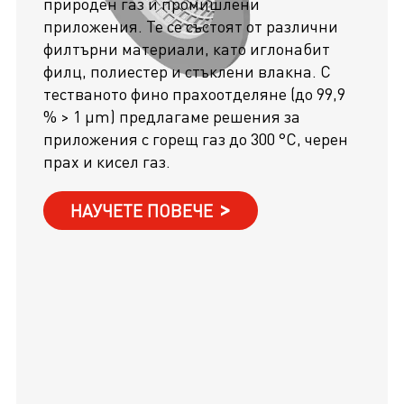
природен газ и промишлени
приложения. Те се състоят от различни
филтърни материали, като иглонабит
филц, полиестер и стъклени влакна. С
тестваното фино прахоотделяне (до 99,9
% > 1 µm) предлагаме решения за
приложения с горещ газ до 300 °C, черен
прах и кисел газ.
НАУЧЕТЕ ПОВЕЧЕ