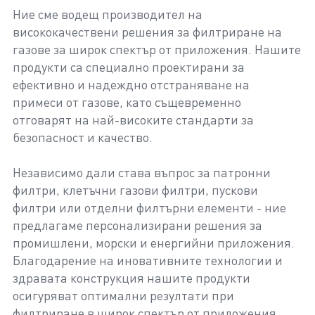
Ние сме водещ производител на
висококачествени решения за филтриране на
газове за широк спектър от приложения. Нашите
продукти са специално проектирани за
ефективно и надеждно отстраняване на
примеси от газове, като същевременно
отговарят на най-високите стандарти за
безопасност и качество.
Независимо дали става въпрос за патронни
филтри, клетъчни газови филтри, пускови
филтри или отделни филтърни елементи - ние
предлагаме персонализирани решения за
промишлени, морски и енергийни приложения.
Благодарение на иновативните технологии и
здравата конструкция нашите продукти
осигуряват оптимални резултати при
филтриране в широк спектър от приложения.