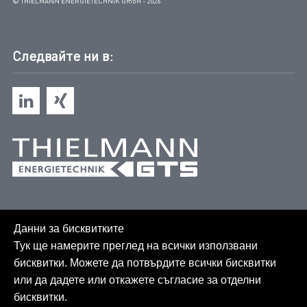
© THIELMANN ENERGIETECHNIK GmbH - 2026
Следвайте ни в:
Данни за бисквитките
Тук ще намерите преглед на всички използвани
бисквитки. Можете да потвърдите всички бисквитки
или да дадете или откажете съгласие за отделни
бисквитки.
Карта на сайта