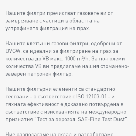
Нашите филтри пречистват газовете ви от
замърсяване с частици в областта на
ултрафината филтрация на прах.
Нашите клетъчни газови филтри, одобрени от
DVGW, са идеални за филтриране на прах за
количества до VB макс. 1000 m³/h. За по-големи
количества VB ви предлагаме нашия стоманено-
заварен патронен филтър.
Нашите филтърни елементи са стандартно
тествани - в съответствие с ISO 12103-01 - и
тяхната ефективност е доказано потвърдена в
съответствие с изискванията на международно
признатия "Тест за аерозол: SAE-Fine Test Dust".
Ние разполагаме на склад и разработваме