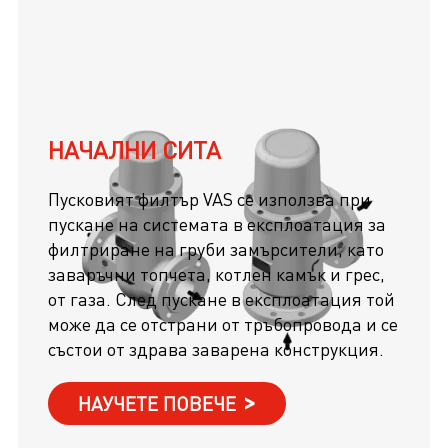
НАЧАЛНИ СИТА
Пусковият филтър VAS се използва при
пускане на системата в експлоатация за
филтриране на груби замърсители, като
заваръчни топчета, котлен камък и грес,
от газа. След пускане в експлоатация той
може да се отстрани от тръбопровода и се
състои от здрава заварена конструкция.
НАУЧЕТЕ ПОВЕЧЕ