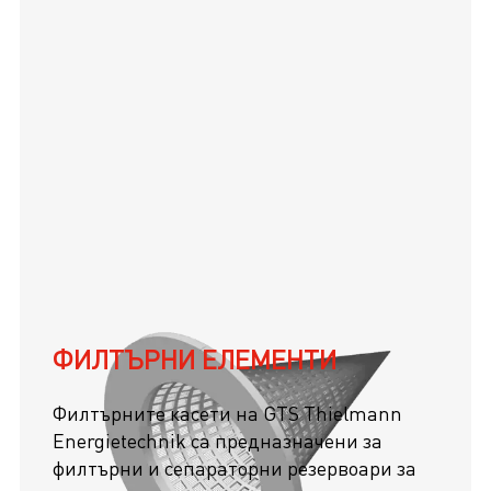
ФИЛТЪРНИ ЕЛЕМЕНТИ
Филтърните касети на GTS Thielmann
Energietechnik са предназначени за
филтърни и сепараторни резервоари за