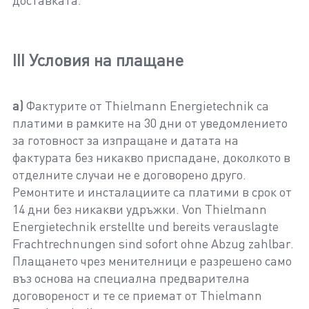
доставката.
III Условия на плащане
а)
Фактурите от Thielmann Energietechnik са
платими в рамките на 30 дни от уведомлението
за готовност за изпращане и датата на
фактурата без никакво приспадане, доколкото в
отделните случаи не е договорено друго.
Ремонтите и инсталациите са платими в срок от
14 дни без никакви удръжки. Von Thielmann
Energietechnik erstellte und bereits verauslagte
Frachtrechnungen sind sofort ohne Abzug zahlbar.
Плащането чрез менителници е разрешено само
въз основа на специална предварителна
договореност и те се приемат от Thielmann