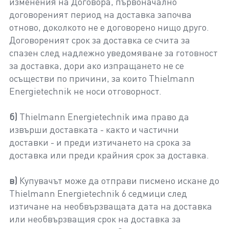
изменения на Договора, първоначално
договореният период на доставка започва
отново, доколкото не е договорено нищо друго.
Договореният срок за доставка се счита за
спазен след надлежно уведомяване за готовност
за доставка, дори ако изпращането не се
осъществи по причини, за които Thielmann
Energietechnik не носи отговорност.
б)
Thielmann Energietechnik има право да
извърши доставката - както и частични
доставки - и преди изтичането на срока за
доставка или преди крайния срок за доставка.
в)
Купувачът може да отправи писмено искане до
Thielmann Energietechnik 6 седмици след
изтичане на необвързващата дата на доставка
или необвързващия срок на доставка за