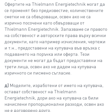
Офертите на Thielmann Energietechnik могат да
се променят без предизвестие; количествените
сметки не са обвързващи, освен ако не са
изрично посочени като обвързващи от
Thielmann Energietechnik. Запазваме си правото
на собственост и авторските права върху всички
документи, като например изчисления, чертежи
и т.н., предоставени на купувача във връзка с
подаването на поръчка или оферта. Тези
документи не могат да бъдат предоставяни на
трети лица, освен ако не дадем на купувача
изричното си писмено съгласие.
д)
Моделите, изработени от името на купувача,
остават собственост на Thielmann
Energietechnik, дори ако на купувача са били
начислени пропорционални разходи, освен ако
не е договорено друго.