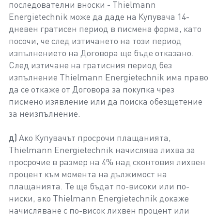
последователни вноски - Thielmann
Energietechnik може да даде на Купувача 14-
дневен гратисен период в писмена форма, като
посочи, че след изтичането на този период
изпълнението на Договора ще бъде отказано.
След изтичане на гратисния период без
изпълнение Thielmann Energietechnik има право
да се откаже от Договора за покупка чрез
писмено изявление или да поиска обезщетение
за неизпълнение.
д)
Ако Купувачът просрочи плащанията,
Thielmann Energietechnik начислява лихва за
просрочие в размер на 4% над сконтовия лихвен
процент към момента на дължимост на
плащанията. Те ще бъдат по-високи или по-
ниски, ако Thielmann Energietechnik докаже
начисляване с по-висок лихвен процент или