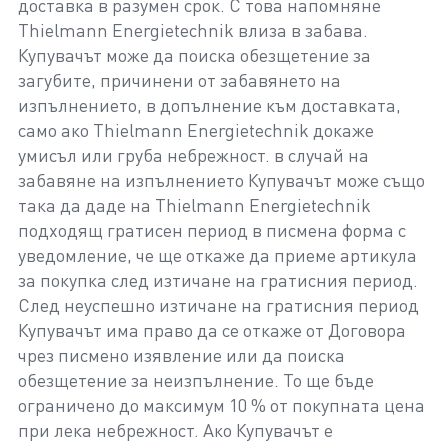
доставка в разумен срок. С това напомняне
Thielmann Energietechnik влиза в забава.
Купувачът може да поиска обезщетение за
загубите, причинени от забавянето на
изпълнението, в допълнение към доставката,
само ако Thielmann Energietechnik докаже
умисъл или груба небрежност. в случай на
забавяне на изпълнението Купувачът може също
така да даде на Thielmann Energietechnik
подходящ гратисен период в писмена форма с
уведомление, че ще откаже да приеме артикула
за покупка след изтичане на гратисния период.
След неуспешно изтичане на гратисния период
Купувачът има право да се откаже от Договора
чрез писмено изявление или да поиска
обезщетение за неизпълнение. То ще бъде
ограничено до максимум 10 % от покупната цена
при лека небрежност. Ако Купувачът е