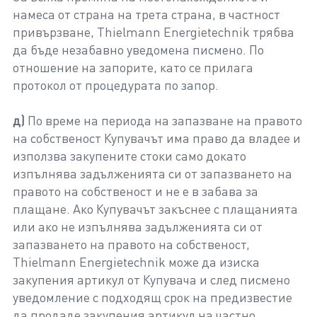
намеса от страна на трета страна, в частност
привързване, Thielmann Energietechnik трябва
да бъде незабавно уведомена писмено. По
отношение на запорите, като се прилага
протокол от процедурата по запор.
д)
По време на периода на запазване на правото
на собственост Купувачът има право да владее и
използва закупените стоки само докато
изпълнява задълженията си от запазването на
правото на собственост и не е в забава за
плащане. Ако Купувачът закъснее с плащанията
или ако не изпълнява задълженията си от
запазването на правото на собственост,
Thielmann Energietechnik може да изиска
закупения артикул от Купувача и след писмено
уведомление с подходящ срок на предизвестие
да продаде закупения артикул на частно