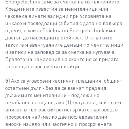
Energietechnik само за сметка на изпълнението.
Кредитните известия за менителници или
чекове са винаги валидни при условията на
инкасо и последващи събития с дата на вальора
в деня, в който Thielmann Energietechnik има
достъп до насрещната стойност. Отстъпките,
таксите и евентуалните данъци по менителници
и записи на заповед са за сметка на купувача.
Правото на намаления на сконто не се прилага
за плащане чрез менителници.
б)
Ако са уговорени частични плащания, общият
остатъчен дълг - без да се вземат предвид
дължимите менителници - подлежи на
незабавно плащане, ако (1) купувачът, който не е
вписан в търговския регистър като търговец, е
просрочил най-малко две последователни
вноски изцяло или частично и просрочената