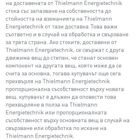
на доставената от Thielmann Energietechnik
стока със запазване на собствеността до
стойността на вземанията на Thielmann
Energietechnik от тази доставка.Това важи
съответно и в случай на обработка и свързване
за трета страна. Ако стоките, доставени от
Thielmann Energietechnik, се свържат с друга
движима вещ до степен, че станат основен
компонент на другата вещ, която може да се
счита за основна, тогава купувачът още сега
прехвърля на Thielmann Energietechnik
пропорционална съсобственост върху новата
вещ. купувачът е длъжен да оповести това
прехвърляне в полза на Thielmann
Energietechnik или пропорционалната
съсобственост върху основната вещ в случай на
свързване или обработка по искане на
Thielmann Energietechnik.