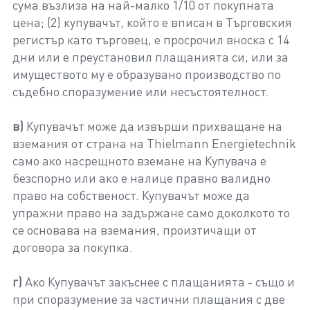
сума възлиза на най-малко 1/10 от покупната
цена; (2) купувачът, който е вписан в Търговския
регистър като търговец, е просрочил вноска с 14
дни или е преустановил плащанията си, или за
имуществото му е образувано производство по
съдебно споразумение или несъстоятелност.
в)
Купувачът може да извърши прихващане на
вземания от страна на Thielmann Energietechnik
само ако насрещното вземане на Купувача е
безспорно или ако е налице правно валидно
право на собственост. Купувачът може да
упражни право на задържане само доколкото то
се основава на вземания, произтичащи от
договора за покупка.
г)
Ако Купувачът закъснее с плащанията - също и
при споразумение за частични плащания с две