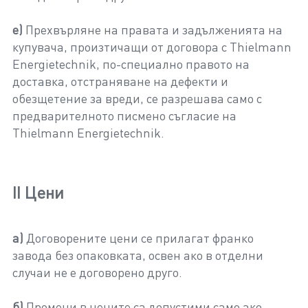
е)
Прехвърляне на правата и задълженията на
купувача, произтичащи от договора с Thielmann
Energietechnik, по-специално правото на
доставка, отстраняване на дефекти и
обезщетение за вреди, се разрешава само с
предварителното писмено съгласие на
Thielmann Energietechnik.
II Цени
а)
Договорените цени се прилагат франко
завода без опаковката, освен ако в отделни
случаи не е договорено друго.
б)
Промени в цените са допустими само ако