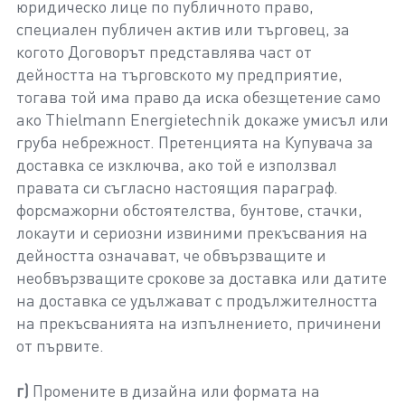
юридическо лице по публичното право,
специален публичен актив или търговец, за
когото Договорът представлява част от
дейността на търговското му предприятие,
тогава той има право да иска обезщетение само
ако Thielmann Energietechnik докаже умисъл или
груба небрежност. Претенцията на Купувача за
доставка се изключва, ако той е използвал
правата си съгласно настоящия параграф.
форсмажорни обстоятелства, бунтове, стачки,
локаути и сериозни извиними прекъсвания на
дейността означават, че обвързващите и
необвързващите срокове за доставка или датите
на доставка се удължават с продължителността
на прекъсванията на изпълнението, причинени
от първите.
г)
Промените в дизайна или формата на