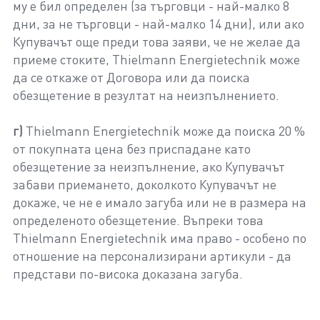
му е бил определен (за търговци - най-малко 8
дни, за не търговци - най-малко 14 дни), или ако
Купувачът още преди това заяви, че не желае да
приеме стоките, Thielmann Energietechnik може
да се откаже от Договора или да поиска
обезщетение в резултат на неизпълнението.
г)
Thielmann Energietechnik може да поиска 20 %
от покупната цена без приспадане като
обезщетение за неизпълнение, ако Купувачът
забави приемането, доколкото Купувачът не
докаже, че не е имало загуба или не в размера на
определеното обезщетение. Въпреки това
Thielmann Energietechnik има право - особено по
отношение на персонализирани артикули - да
представи по-висока доказана загуба.