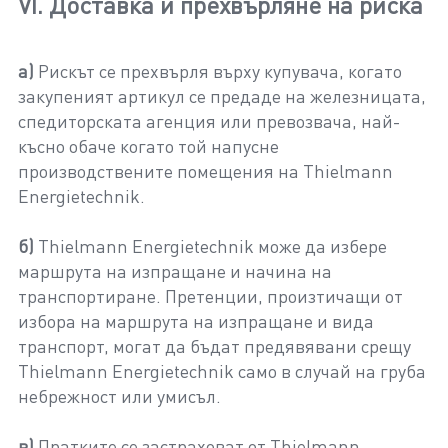
VI. Доставка и прехвърляне на риска
а)
Рискът се прехвърля върху купувача, когато
закупеният артикул се предаде на железницата,
спедиторската агенция или превозвача, най-
късно обаче когато той напусне
производствените помещения на Thielmann
Energietechnik.
б)
Thielmann Energietechnik може да избере
маршрута на изпращане и начина на
транспортиране. Претенции, произтичащи от
избора на маршрута на изпращане и вида
транспорт, могат да бъдат предявявани срещу
Thielmann Energietechnik само в случай на груба
небрежност или умисъл.
в)
Пратките се застраховат от Thielmann