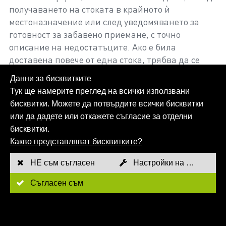
получаването на стоката в крайното ѝ
местоназначение или след уведомяването за
готовност за забавено приемане, с точно
описание на недостатъците. Ако е била
доставена повече от една стока, трябва да се
посочи броят на дефектните елементи. При
Данни за бисквитките
неспазване на срока за предявяване на
Тук ще намерите преглед на всички използвани
рекламация Thielmann Energietechnik не носи
бисквитки. Можете да потвърдите всички бисквитки
повече отговорност, дори ако 12-месечното
или да дадете или откажете съгласие за отделни
гаранционно задължение все още не е изтекло,
бисквитки.
освен ако стоката не е закупена като
Какво представляват бисквитките?
потребителска стока.
НЕ съм съгласен
Настройки на бисквитките
е)
Рекламация за недостатъци, които не могат
Съгласен съм
да бъдат установени веднага, въпреки
внимателния преглед, (unapparent deficiency -
nicht offensichtliche Mängel), трябва да бъде
направена не по-късно от 2 седмици след