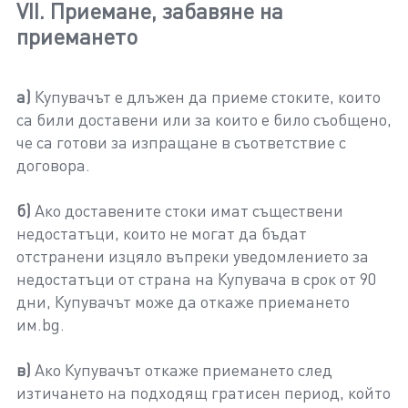
VII. Приемане, забавяне на
приемането
а)
Купувачът е длъжен да приеме стоките, които
са били доставени или за които е било съобщено,
че са готови за изпращане в съответствие с
договора.
б)
Ако доставените стоки имат съществени
недостатъци, които не могат да бъдат
отстранени изцяло въпреки уведомлението за
недостатъци от страна на Купувача в срок от 90
дни, Купувачът може да откаже приемането
им.bg.
в)
Ако Купувачът откаже приемането след
изтичането на подходящ гратисен период, който