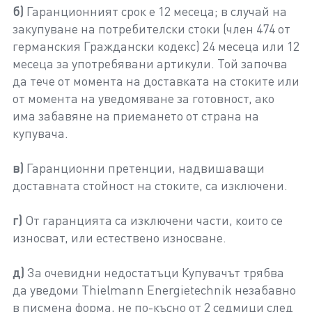
б)
Гаранционният срок е 12 месеца; в случай на
закупуване на потребителски стоки (член 474 от
германския Граждански кодекс) 24 месеца или 12
месеца за употребявани артикули. Той започва
да тече от момента на доставката на стоките или
от момента на уведомяване за готовност, ако
има забавяне на приемането от страна на
купувача.
в)
Гаранционни претенции, надвишаващи
доставната стойност на стоките, са изключени.
г)
От гаранцията са изключени части, които се
износват, или естествено износване.
д)
За очевидни недостатъци Купувачът трябва
да уведоми Thielmann Energietechnik незабавно
в писмена форма, не по-късно от 2 седмици след