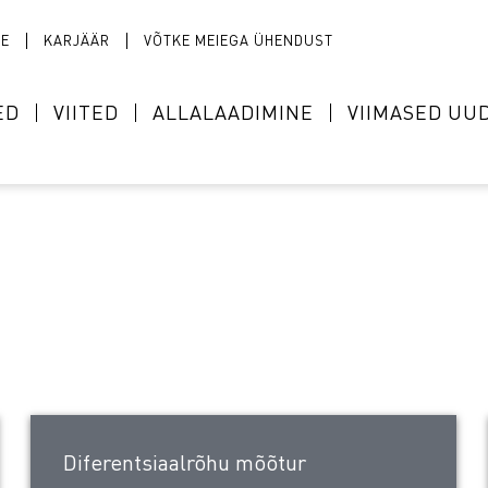
TE
KARJÄÄR
VÕTKE MEIEGA ÜHENDUST
ED
VIITED
ALLALAADIMINE
VIIMASED UU
Diferentsiaalrõhu mõõtur