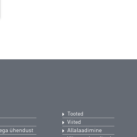
Tooted
Viited
iega ühendust
Allalaadimine