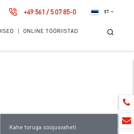
+49 561 / 5 07 85-0
ET
DISED
ONLINE TÖÖRIISTAD
Kahe toruga soojusvaheti