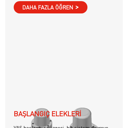
DAHA FAZLA ÖĞREN
BAŞLANGIÇ ELEKLERI
VAS başlangıç süzgeci, bir sistem devreye