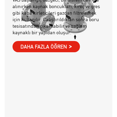
alınırken kaynak boncukları, kireç ve gres
gibi kaba kirleticileri gazdan filtrelemek
için kullanılır. Çalıştırıldıktan sonra boru
tesisatından çıkarılabilir ve sağlam
kaynaklı bir yapıdan oluşur.
DAHA FAZLA ÖĞREN