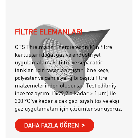
FILTRE ELEMANLARI
GTS Thielmann Energietechnik'in filtre
kartuşları doğal gaz ve endüstriyel
uygulamalardaki filtre ve separatör
tankları için tasarlanmıştır. İğne keçe,
polyester ve cam elyaf gibi çeşitli filtre
malzemelerinden oluşurlar. Test edilmiş
ince toz ayrımı (%99,9'a kadar > 1 µm) ile
300 °C'ye kadar sıcak gaz, siyah toz ve ekşi
gaz uygulamaları için çözümler sunuyoruz.
DAHA FAZLA ÖĞREN