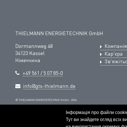
THIELMANN ENERGIETECHNIK GmbH
Dormannweg 48
Компанія
34123 Kassel
Кар'єра
Німеччина
Зв'яжіть
+49 561 / 5 07 85-0
info@gts-thielmann.de
© THIELMANN ENERGIETECHNIK GmbH - 2026
Інформація про файли cooki
Тут ви знайдете огляд всіх 
на використання окремих фай