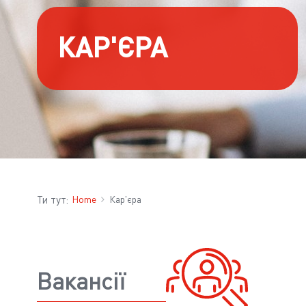
КАР'ЄРА
Ти тут:
Home
Кар'єра
Вакансії