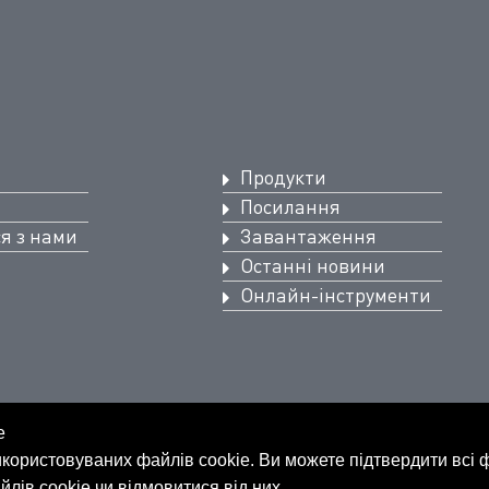
Продукти
Посилання
ся з нами
Завантаження
Останні новини
Онлайн-інструменти
e
використовуваних файлів cookie. Ви можете підтвердити всі 
лів cookie чи відмовитися від них.