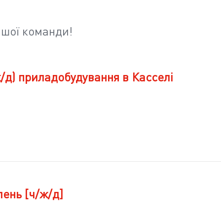
ашої команди!
/д) приладобудування в Касселі
ень [ч/ж/д]