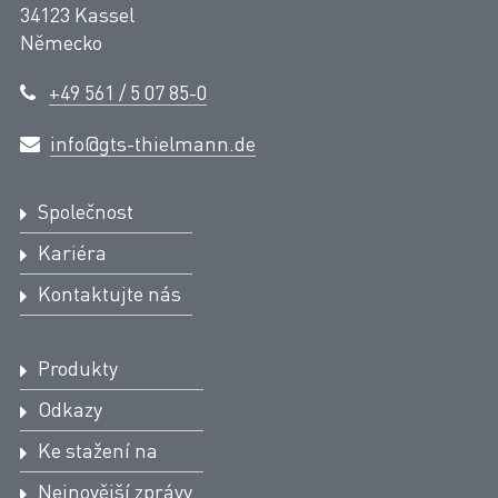
34123 Kassel
Německo
+49 561 / 5 07 85-0
info@gts-thielmann.de
Společnost
Kariéra
Kontaktujte nás
Produkty
Odkazy
Ke stažení na
Nejnovější zprávy