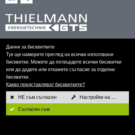
Данни за бисквитките
Тук ще намерите преглед на всички използвани
бисквитки. Можете да потвърдите всички бисквитки
или да дадете или откажете съгласие за отделни
бисквитки.
Какво представляват бисквитките?
Карта на сайта
GTC
НЕ съм съгласен
Настройки на бисквитките
Отпечатък
Съгласен съм
Политика за поверителност