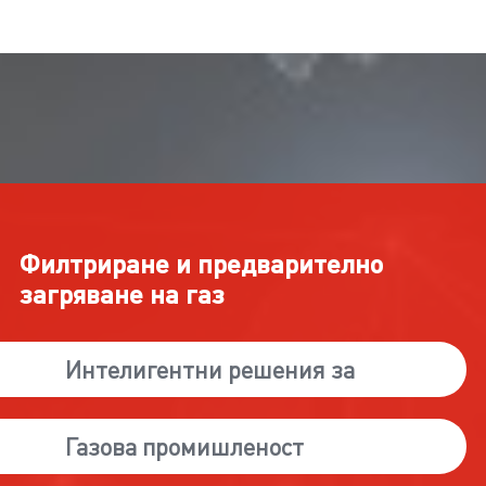
Филтриране и предварително
загряване на газ
Интелигентни решения за
Газова промишленост