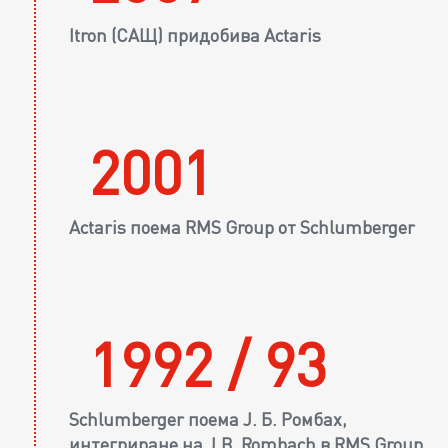
Itron (САЩ) придобива Actaris
2001
Actaris поема RMS Group от Schlumberger
1992 / 93
Schlumberger поема J. Б. Ромбах,
интегриране на J.B. Rombach в RMS Group