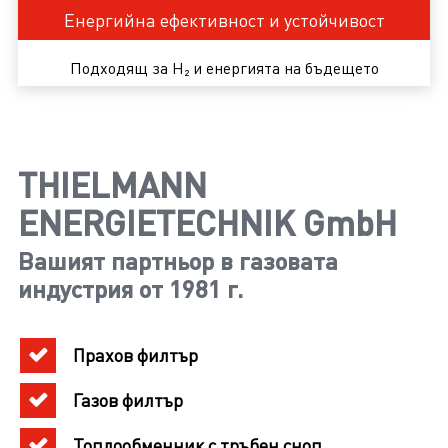
Енергийна ефективност и устойчивост
Подходящ за H₂ и енергията на бъдещето
THIELMANN
ENERGIETECHNIK GmbH
Вашият партньор в газовата
индустрия от 1981 г.
Прахов филтър
Газов филтър
Топлообменник с тръбен сноп