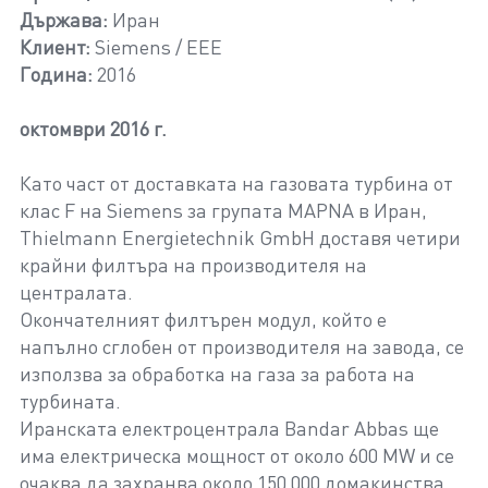
Държава:
Иран
Клиент:
Siemens / EEE
Година:
2016
октомври 2016 г.
Като част от доставката на газовата турбина от
клас F на Siemens за групата MAPNA в Иран,
Thielmann Energietechnik GmbH доставя четири
крайни филтъра на производителя на
централата.
Окончателният филтърен модул, който е
напълно сглобен от производителя на завода, се
използва за обработка на газа за работа на
турбината.
Иранската електроцентрала Bandar Abbas ще
има електрическа мощност от около 600 MW и се
очаква да захранва около 150 000 домакинства.