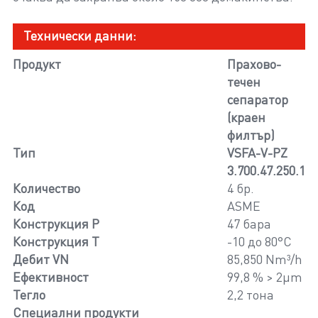
Технически данни:
Продукт
Прахово-
течен
сепаратор
(краен
филтър)
Тип
VSFA-V-PZ
3.700.47.250.1
Количество
4 бр.
Код
ASME
Конструкция P
47 бара
Конструкция T
-10 до 80°C
Дебит VN
85,850 Nm³/h
Ефективност
99,8 % > 2µm
Тегло
2,2 тона
Специални продукти