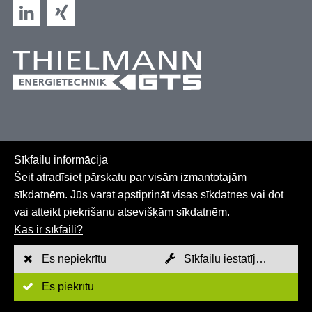
Sīkfailu informācija
Šeit atradīsiet pārskatu par visām izmantotajām
sīkdatnēm. Jūs varat apstiprināt visas sīkdatnes vai dot
vai atteikt piekrišanu atsevišķām sīkdatnēm.
Lapas karte
Kas ir sīkfaili?
GTC
Es nepiekrītu
Sīkfailu iestatījumi
Imprint
Es piekrītu
Konfidencialitātes politika