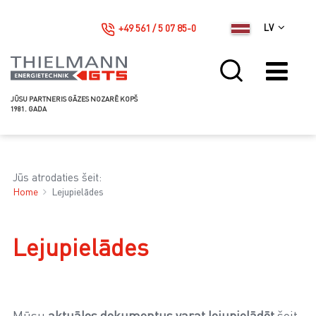
+49 561 / 5 07 85-0
LV
JŪSU PARTNERIS GĀZES NOZARĒ KOPŠ
1981. GADA
Jūs atrodaties šeit:
Home
Lejupielādes
Lejupielādes
Mūsu
aktuālos dokumentus varat lejupielādēt
šeit.