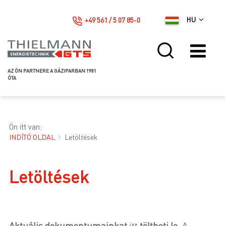
+49 561 / 5 07 85-0
HU
AZ ÖN PARTNERE A GÁZIPARBAN 1981
ÓTA
Ön itt van:
INDÍTÓ OLDAL
Letöltések
Letöltések
Aktuális dokumentumainkat
itt
töltheti le
. A