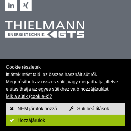
Cookie részletek
Itt áttekintést talál az összes használt sütiről.
Megerősítheti az összes sütit, vagy megadhatja, illetve
elutasíthatja az egyes sütikhez való hozzájárulást.
Oldaltérkép
Mik a sütik (cookie-k)?
GTC
NEM járulok hozzá
Süti beállítások
Impresszum
Hozzájárulok
Adatvédelmi szabályzat