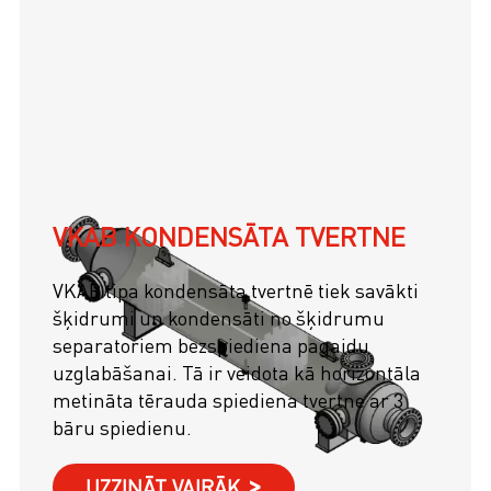
VKAB KONDENSĀTA TVERTNE
VKAB tipa kondensāta tvertnē tiek savākti
šķidrumi un kondensāti no šķidrumu
separatoriem bezspiediena pagaidu
uzglabāšanai. Tā ir veidota kā horizontāla
metināta tērauda spiediena tvertne ar 3
bāru spiedienu.
UZZINĀT VAIRĀK