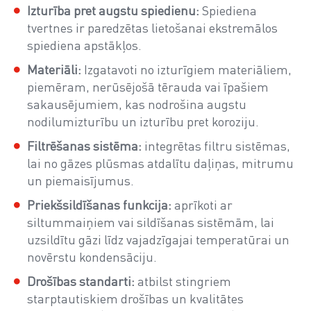
Izturība pret augstu spiedienu:
Spiediena
tvertnes ir paredzētas lietošanai ekstremālos
spiediena apstākļos.
Materiāli:
Izgatavoti no izturīgiem materiāliem,
piemēram, nerūsējošā tērauda vai īpašiem
sakausējumiem, kas nodrošina augstu
nodilumizturību un izturību pret koroziju.
Filtrēšanas sistēma:
integrētas filtru sistēmas,
lai no gāzes plūsmas atdalītu daļiņas, mitrumu
un piemaisījumus.
Priekšsildīšanas funkcija:
aprīkoti ar
siltummaiņiem vai sildīšanas sistēmām, lai
uzsildītu gāzi līdz vajadzīgajai temperatūrai un
novērstu kondensāciju.
Drošības standarti:
atbilst stingriem
starptautiskiem drošības un kvalitātes