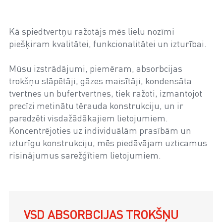
Kā spiedtvertņu ražotājs mēs lielu nozīmi
piešķiram kvalitātei, funkcionalitātei un izturībai.
Mūsu izstrādājumi, piemēram, absorbcijas
trokšņu slāpētāji, gāzes maisītāji, kondensāta
tvertnes un bufertvertnes, tiek ražoti, izmantojot
precīzi metinātu tērauda konstrukciju, un ir
paredzēti visdažādākajiem lietojumiem.
Koncentrējoties uz individuālām prasībām un
izturīgu konstrukciju, mēs piedāvājam uzticamus
risinājumus sarežģītiem lietojumiem.
VSD ABSORBCIJAS TROKŠŅU