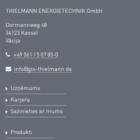
THIELMANN ENERGIETECHNIK GmbH
Dormannweg 48
34123 Kassel
Vācija
+49 561 / 5 07 85-0
info@gts-thielmann.de
Uzņēmums
Karjera
Sazinieties ar mums
Produkti