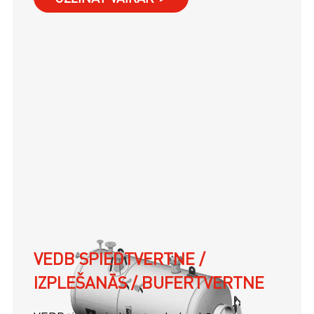
VEDB SPIEDTVERTNE /
IZPLEŠANĀS / BUFERTVERTNE