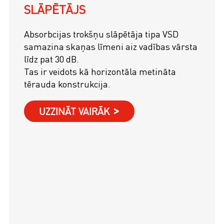
SLĀPĒTĀJS
Absorbcijas trokšņu slāpētāja tipa VSD
samazina skaņas līmeni aiz vadības vārsta
līdz pat 30 dB.
Tas ir veidots kā horizontāla metināta
tērauda konstrukcija.
UZZINĀT VAIRĀK