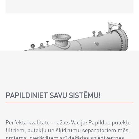
PAPILDINIET SAVU SISTĒMU!
Perfekta kvalitāte - ražots Vācijā: Papildus putekļu
filtriem, putekļu un šķidrumu separatoriem mēs,
protams, piedāvājam arī dažādas spiedtvertnes.