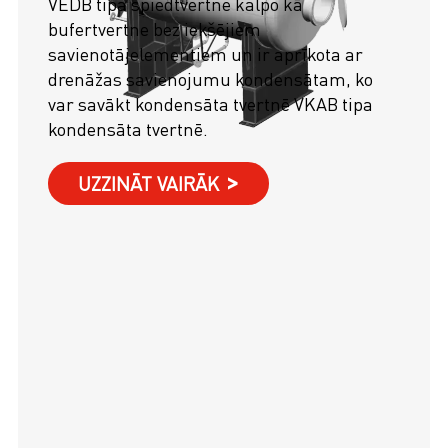
VEDB tipa spiedtvertne kalpo kā
bufertvertne bez iekšējiem
savienotājelementiem un ir aprīkota ar
drenāžas savienojumu kondensātam, ko
var savākt kondensāta tvertnē VKAB tipa
kondensāta tvertnē.
UZZINĀT VAIRĀK