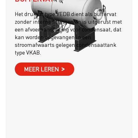
Het drukvat type VEDB dient als buffervat
zonder interne fittingen en is uitgerust met
een afvoeraansluiting voor condensaat, dat
kan worden opgevangen in een
stroomafwaarts gelegen condensaattank
type VKAB.
MEER LEREN