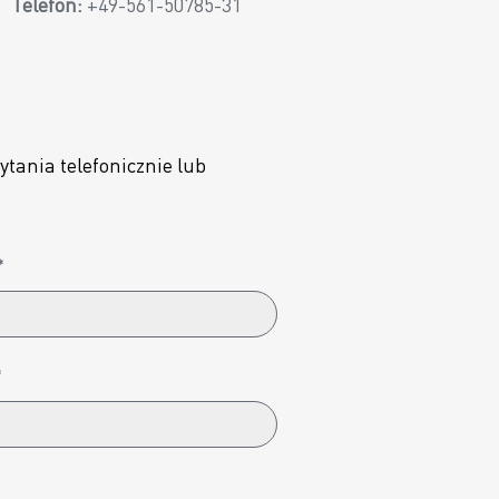
Telefon:
+49-561-50785-31
ania telefonicznie lub
*
*