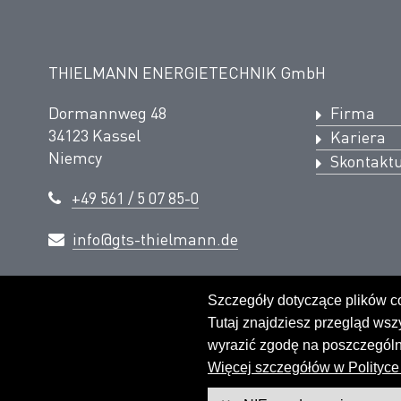
THIELMANN ENERGIETECHNIK GmbH
Dormannweg 48
Firma
34123 Kassel
Kariera
Niemcy
Skontaktu
+49 561 / 5 07 85-0
info@gts-thielmann.de
© THIELMANN ENERGIETECHNIK GmbH - 2026
Szczegóły dotyczące plików c
Tutaj znajdziesz przegląd wsz
wyrazić zgodę na poszczególne
Więcej szczegółów w Polityce 