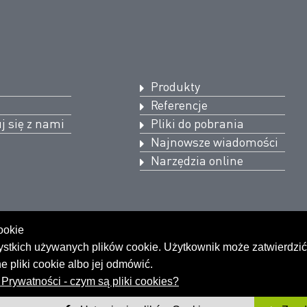
Produkty
Referencje
j się z nami
Pliki do pobrania
Najnowsze wiadomości
Narzędzia online
ookie
ystkich używanych plików cookie. Użytkownik może zatwierdzić 
 pliki cookie albo jej odmówić.
Prywatności - czym są pliki cookies?