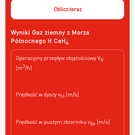
Oblicz teraz
Wyniki Gaz ziemny z Morza
Północnego H CeH
4
Operacyjny przepływ objętościowy V
B
3
[m
/h]
Prędkość w dyszy v
[m/s]
St
Prędkość w pustym zbiorniku v
[m/s]
Be