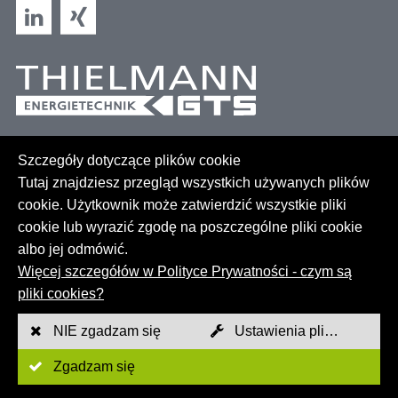
Szczegóły dotyczące plików cookie
Tutaj znajdziesz przegląd wszystkich używanych plików
cookie. Użytkownik może zatwierdzić wszystkie pliki
cookie lub wyrazić zgodę na poszczególne pliki cookie
albo jej odmówić.
Więcej szczegółów w Polityce Prywatności - czym są
Sitemap
pliki cookies?
GTC
NIE zgadzam się
Ustawienia plików Cookies
Nadruk
Zgadzam się
Polityka prywatności