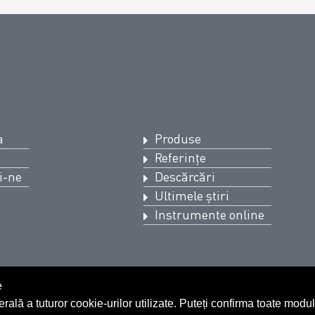
a
Produse
Referințe
i-ne
Descărcări
Ultimele știri
Instrumente online
e
erală a tuturor cookie-urilor utilizate. Puteți confirma toate mod