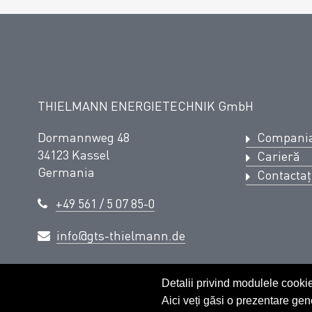
THIELMANN ENERGIETECHNIK GmbH
Dormannweg 48
Compani
34123 Kassel
Carieră
Germania
Contactaț
+49 561 / 5 07 85-0
info@gts-thielmann.de
© THIELMANN ENERGIETECHNIK GmbH - 2026
Detalii privind modulele cooki
Aici veți găsi o prezentare gen