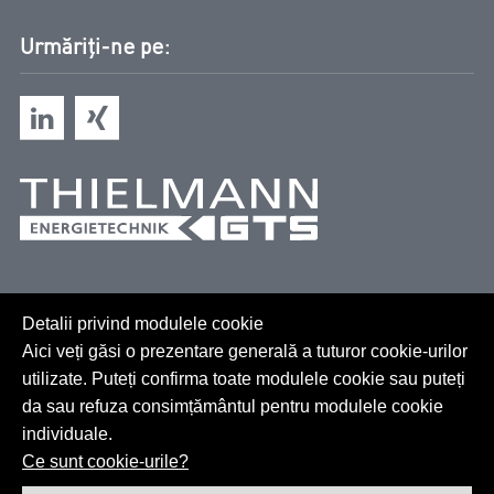
Urmăriți-ne pe:
Detalii privind modulele cookie
Aici veți găsi o prezentare generală a tuturor cookie-urilor
utilizate. Puteți confirma toate modulele cookie sau puteți
da sau refuza consimțământul pentru modulele cookie
individuale.
Harta site-ului
Ce sunt cookie-urile?
GTC