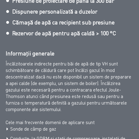
Presiune de proiectare de până la 300 bar
Dispunere personalizată a duzelor
Cămașă de apă ca recipient sub presiune
Rezervor de apă pentru apă caldă > 100 °C
Informații generale
Încălzitoarele indirecte pentru băi de apă de tip VH sunt
schimbătoare de căldură care pot încălzi gazul în mod
descentralizat dacă nu este disponibil un sistem de preparare
a apei calde (de exemplu, un sistem de boiler). Încălzirea
gazului este necesară pentru a contracara efectul Joule-
Thomson atunci când presiunea este redusă sau pentru a
furniza o temperatură definită a gazului pentru următoarele
componente ale sistemului.
Cele mai frecvente domenii de aplicare sunt
Sonde de câmp de gaz
Conducte: la GDRM și stații de compresoare, instalații de