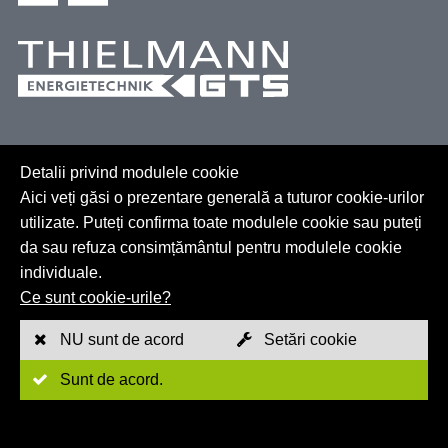
Detalii privind modulele cookie
Aici veți găsi o prezentare generală a tuturor cookie-urilor
utilizate. Puteți confirma toate modulele cookie sau puteți
da sau refuza consimțământul pentru modulele cookie
individuale.
Harta site-ului
Ce sunt cookie-urile?
GTC
NU sunt de acord
Setări cookie
Imprint
Sunt de acord.
Politica de confidențialitate