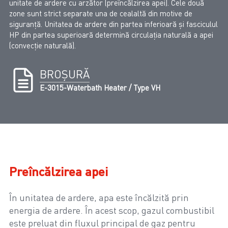
unitate de ardere cu arzător (preîncălzirea apei). Cele două
zone sunt strict separate una de cealaltă din motive de
siguranță. Unitatea de ardere din partea inferioară și fasciculul
HP din partea superioară determină circulația naturală a apei
(convecție naturală).
BROȘURĂ
E-3015-Waterbath Heater / Type VH
Preîncălzirea apei
În unitatea de ardere, apa este încălzită prin
energia de ardere. În acest scop, gazul combustibil
este preluat din fluxul principal de gaz pentru