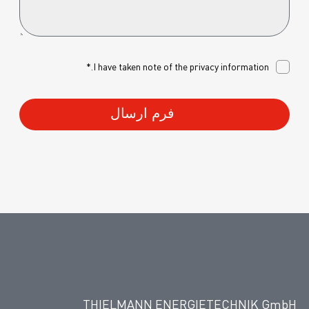
I have taken note of the
privacy
information.*
فرم ارسال
THIELMANN ENERGIETECHNIK GmbH