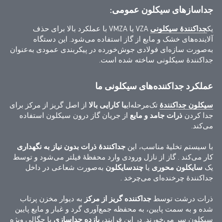
جداسازهای سیکلون عمومی:
یک
جداکنندهٔ سیکلونی
VZA یا VMZA با عملکرد بالا برای حذف
آلاینده‌های خشک و مایع از گاز استفاده می‌شود. این دستگاه
به‌صورت سازه‌ای فولادی جوش‌خورده در پیکربندی عمودی به‌عنوان
جداکنندهٔ سیکلونی ساخته شده است.
عملکرد جداکننده‌های سیکلونی ما
سیکلون جداکنندهٔ
تک‌مرحله‌ای
با کارایی بالا
از اصل گریز از مرکز برای
جدا کردن
ذرات جامد و مایع
از جریان گاز درون سیکلون استفاده
می‌کند.
با سیستم تخلیهٔ مناسب، این
جداکنندهٔ ذرات بدون نیاز به نگهداری
کار می‌کند
. گاز از نازل ورودی وارد محفظهٔ فیلتر می‌شود و توسط
یک
سایکلون محوری
یا
چندسایکلون
به‌صورت شعاعی
در داخل
جداکنندهٔ
چرخنده‌ای
می‌چرخد
.
ذرات درشت توسط
جداکننده گریز از مرکز
به دیوار مخزن پرتاب
شده
و به سمت پایین، به محفظه جمع‌آوری گرد و غبار و مایع پایین
سیکلون سر می‌خورند. در این فرایند،
بازده جداسازی
با چگالی ویژه