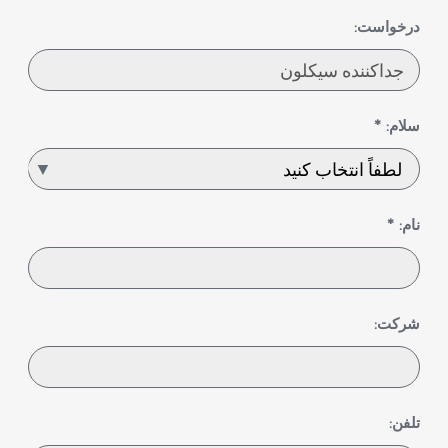
درخواست:
سلام: *
نام: *
شرکت:
تلفن: