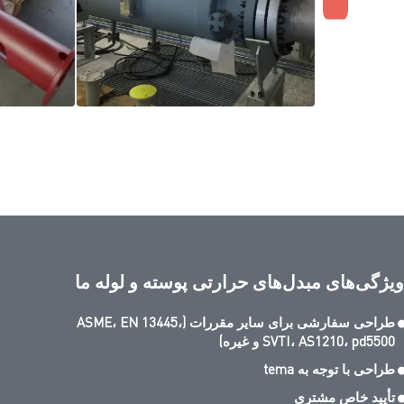
ویژگی‌های مبدل‌های حرارتی پوسته و لوله ما
طراحی سفارشی برای سایر مقررات (ASME، EN 13445،
SVTI، AS1210، pd5500 و غیره)
طراحی با توجه به tema
تأیید خاص مشتری