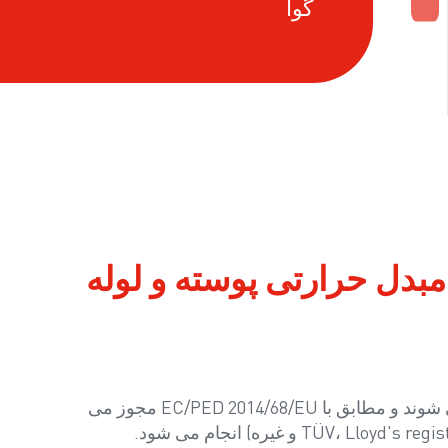
گوا
مبدل حرارتی پوسته و لوله
وسایل ما مطابق مقررات AD 2000 آزمایش می شوند و مطابق با EC/PED 2014/68/EU مجوز می