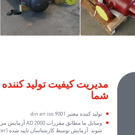
مدیریت کیفیت تولید کننده 
شما
تولید کننده معتبر din en iso 9001
شوند. آزمایش توسط کارشناسان تایید شده (TÜV، Lloyd's register و غیره) انجام می شود.