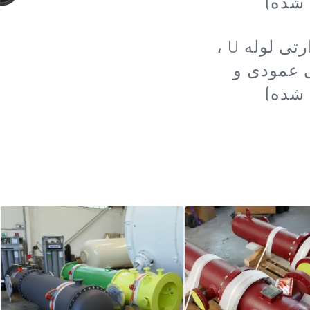
 شده)
نوع VEV/VEV-L (در طراحی مبدل حرارتی لوله U ،
 عمودی و
 شده)