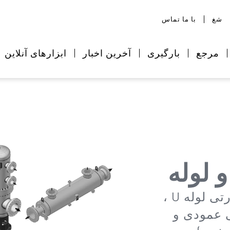
شغ
با ما تماس
مرجع
بارگیری
آخرین اخبار
ابزارهای آنلاین
 لوله
نوع vev/VEV-L (در طراحی مبدل حرارتی لوله U ،
 عمودی و