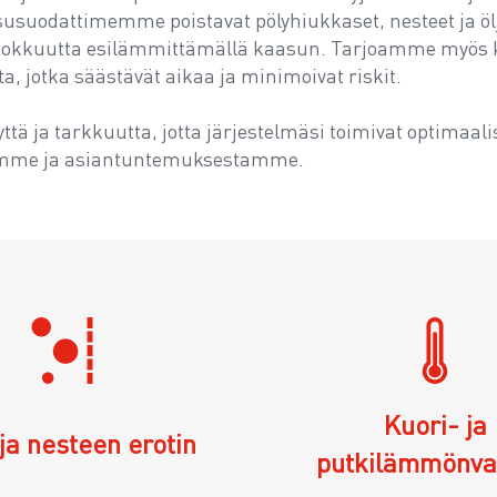
aasusuodattimemme poistavat pölyhiukkaset, nesteet ja ö
okkuutta esilämmittämällä kaasun. Tarjoamme myös kork
ta, jotka säästävät aikaa ja minimoivat riskit.
ä ja tarkkuutta, jotta järjestelmäsi toimivat optimaalis
amme ja asiantuntemuksestamme.
Kuori- ja
ja nesteen erotin
putkilämmönva