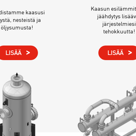
Kaasun esilämmit
distamme kaasusi
jäähdytys lisääv
ystä, nesteistä ja
järjestelmiesi
öljysumusta!
tehokkuutta!
LISÄÄ
LISÄÄ