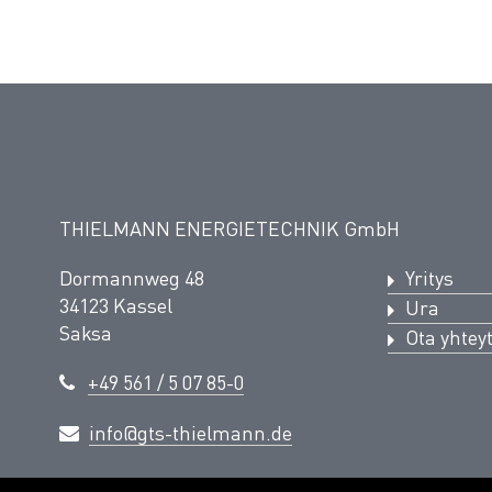
THIELMANN ENERGIETECHNIK GmbH
Dormannweg 48
Yritys
34123 Kassel
Ura
Saksa
Ota yhtey
+49 561 / 5 07 85-0
info@gts-thielmann.de
© THIELMANN ENERGIETECHNIK GmbH - 2026