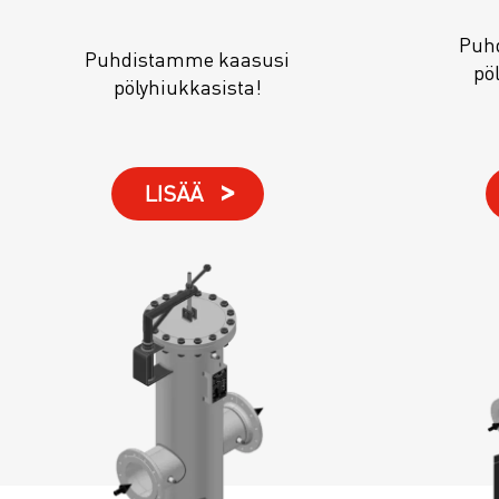
Puh
Puhdistamme kaasusi
pöl
pölyhiukkasista!
LISÄÄ