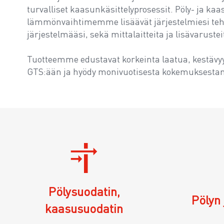
turvalliset kaasunkäsittelyprosessit. Pöly- ja k
lämmönvaihtimemme lisäävät järjestelmiesi teh
järjestelmääsi, sekä mittalaitteita ja lisävarustei
Tuotteemme edustavat korkeinta laatua, kestävyytt
GTS:ään ja hyödy monivuotisesta kokemuksest
Pölysuodatin,
Pölyn 
kaasusuodatin