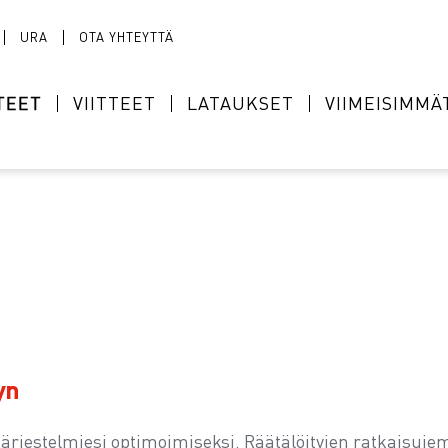
URA
OTA YHTEYTTÄ
TEET
VIITTEET
LATAUKSET
VIIMEISIMMÄ
yn
ita järjestelmiesi optimoimiseksi. Räätälöityjen ratkai