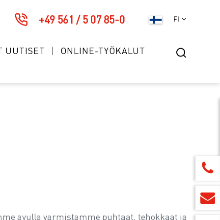
+49 561 / 5 07 85-0
FI
T UUTISET
ONLINE-TYÖKALUT
sujemme avulla varmistamme puhtaat, tehokkaat ja