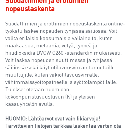
Suodattimien ja erottimien
nopeuslaskenta
Suodattimien ja erottimien nopeuslaskenta online-
työkalu laskee nopeuden tyhjässä säiliössä. Voit
valita erilaisia kaasumaisia väliaineita, kuten
maakaasua, metaania, vetyä, typpeä ja
hiilidioksidia DVGW G260 -standardin mukaisesti.
Voit laskea nopeuden suuttimessa ja tyhjässä
säiliössä sekä käyttötilavuusvirran tunnetuille
muuttujille, kuten vakiotilavuusvirralle,
vähimmäissyöttöpaineelle ja syöttölämpötilalle.
Tulokset otetaan huomioon
kokoonpuristuvuusluvun (K) ja yleisen
kaasuyhtälön avulla.
HUOMIO: Lähtöarvot ovat vain likiarvoja!
Tarvittavien tietojen tarkkaa laskentaa varten ota