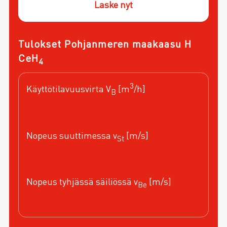
Laske nyt
Tulokset Pohjanmeren maakaasu H
CeH
4
3
Käyttötilavuusvirta V
[m
/h]
B
Nopeus suuttimessa v
[m/s]
St
Nopeus tyhjässä säiliössä v
[m/s]
Be