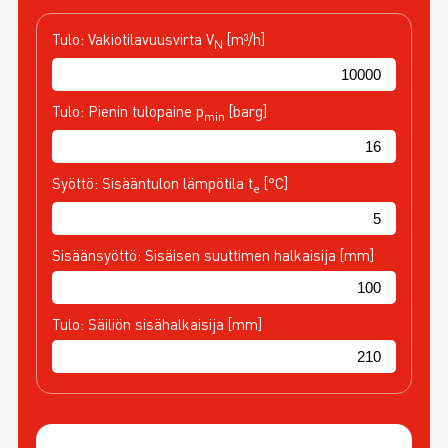
Tulo: Vakiotilavuusvirta V
[m³/h]
N
Tulo: Pienin tulopaine p
[barg]
min
Syöttö: Sisääntulon lämpötila t
[°C]
e
Sisäänsyöttö: Sisäisen suuttimen halkaisija [mm]
Tulo: Säiliön sisähalkaisija [mm]