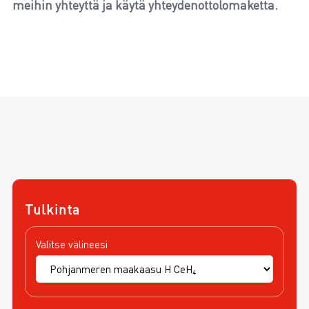
meihin yhteyttä ja käytä yhteydenottolomaketta.
Tulkinta
Valitse välineesi