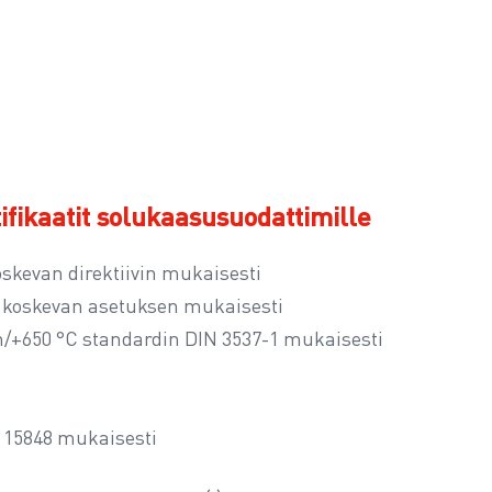
fikaatit solukaasusuodattimille
skevan direktiivin mukaisesti
a koskevan asetuksen mukaisesti
in/+650 °C standardin DIN 3537-1 mukaisesti
O 15848 mukaisesti