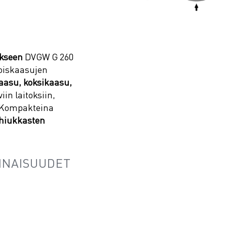
kseen
DVGW G 260
koiskaasujen
asu, koksikaasu,
iin laitoksiin,
. Kompakteina
hiukkasten
INAISUUDET