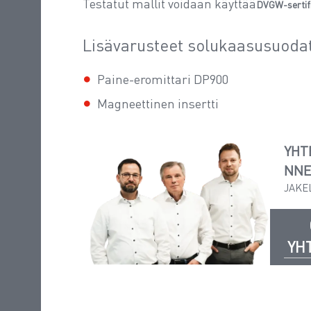
Testatut mallit voidaan käyttää
DVGW-sertifi
Lisävarusteet solukaasusuoda
Paine-eromittari DP900
Magneettinen insertti
YHT
NN
JAKE
YH