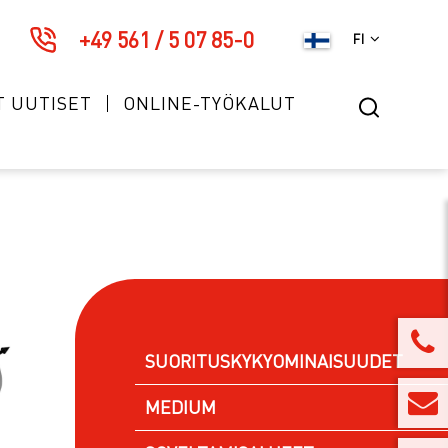
+49 561 / 5 07 85-0
FI
T UUTISET
ONLINE-TYÖKALUT
SUORITUSKYKYOMINAISUUDET
MEDIUM