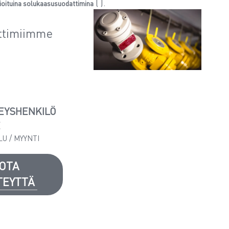
(
).
oituina solukaasusuodattimina
ttimiimme
EYSHENKILÖ
E
LU / MYYNTI
OTA
TEYTTÄ