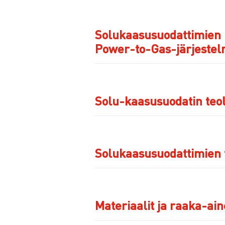
Solukaasusuodattimien k
Power-to-Gas-järjestel
Solu-kaasusuodatin teo
Solukaasusuodattimien 
Materiaalit ja raaka-ai