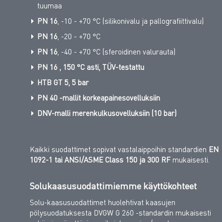
tuumaa
PN 16
, -10 - +70 °C (silikonivalu ja pallografiittivalu)
PN 16
, -20 - +70 °C
PN 16
, -40 - +70 °C (sferoidinen valurauta)
PN 16
, 150 °C asti, TÜV-testattu
HTB GT 5, 5 bar
PN 40 -mallit korkeapainesovelluksiin
DNV-malli merenkulkusovelluksiin (10 bar)
Kaikki suodattimet sopivat vastalaippoihin standardien
EN
1092-1 tai ANSI/ASME Class 150 ja 300 RF
mukaisesti.
Solukaasusuodattimiemme käyttökohteet
Solu-kaasusuodattimet huolehtivat kaasujen
pölysuodatuksesta DVGW G 260 -standardin mukaisesti