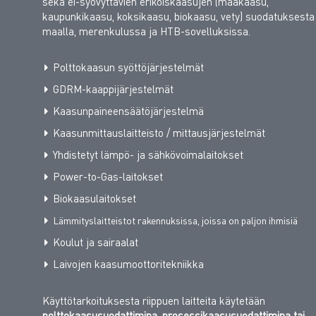
sekä ei-syövyttävien erikoiskaasujen (maakaasu,
kaupunkikaasu, koksikaasu, biokaasu, vety) suodatuksesta
maalla, merenkulussa ja HTB-sovelluksissa.
Polttokaasun syöttöjärjestelmät
GDRM-kaappijärjestelmät
Kaasunpaineensäätöjärjestelmä
Kaasunmittauslaitteisto / mittausjärjestelmät
Yhdistetyt lämpö- ja sähkövoimalaitokset
Power-to-Gas-laitokset
Biokaasulaitokset
Lämmityslaitteistot rakennuksissa, joissa on paljon ihmisiä
Koulut ja sairaalat
Laivojen kaasumoottoritekniikka
Käyttötarkoituksesta riippuen laitteita käytetään
polttokaasusuodattimina
,
prosessikaasusuodattimina tai