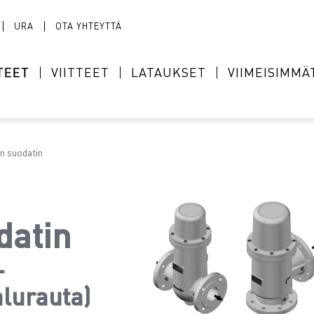
URA
OTA YHTEYTTÄ
TEET
VIITTEET
LATAUKSET
VIIMEISIMMÄ
n suodatin
datin
-
alurauta)