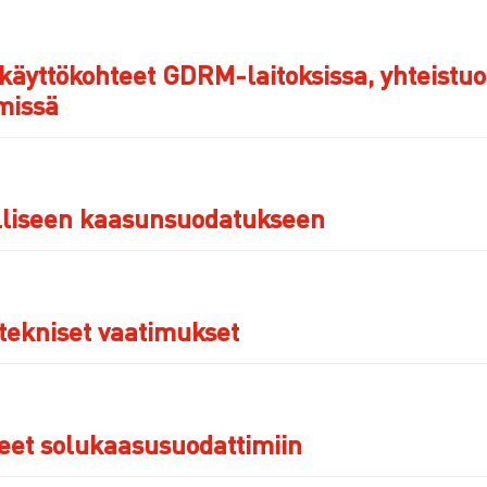
äyttökohteet GDRM-laitoksissa, yhteistuot
missä
lliseen kaasunsuodatukseen
tekniset vaatimukset
neet solukaasusuodattimiin