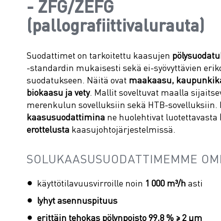
- ZFG/ZEFG
(pallografiittivalurauta)
Suodattimet on tarkoitettu kaasujen
pölysuodatu
-standardin mukaisesti sekä ei-syövyttävien eri
suodatukseen. Näitä ovat
maakaasu, kaupunkika
biokaasu ja vety
. Mallit soveltuvat maalla sijaitsev
merenkulun sovelluksiin sekä HTB-sovelluksiin
kaasusuodattimina
ne huolehtivat luotettavasta
erottelusta
kaasujohtojärjestelmissä.
SOLUKAASUSUODATTIMEMME OM
käyttötilavuusvirroille noin
1 000 m³/h
asti
lyhyt asennuspituus
erittäin tehokas pölynpoisto 99,8 % ≥ 2 µm