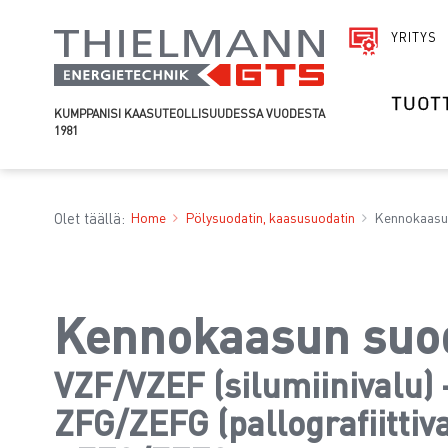
YRITYS
TUOT
KUMPPANISI KAASUTEOLLISUUDESSA VUODESTA
1981
Olet täällä:
Home
Pölysuodatin, kaasusuodatin
Kennokaasu
Kennokaasun suo
VZF/VZEF (silumiinivalu) 
ZFG/ZEFG (pallografiittiv