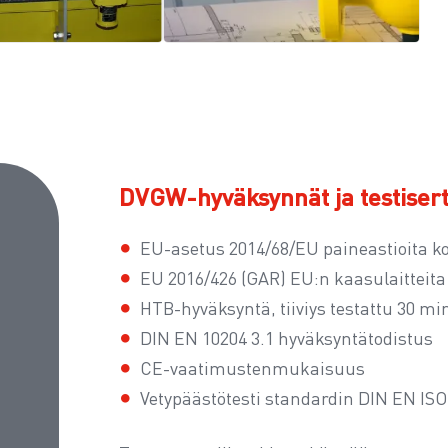
DVGW-hyväksynnät ja testiserti
EU-asetus 2014/68/EU paineastioita ko
EU 2016/426 (GAR) EU:n kaasulaitteit
HTB-hyväksyntä, tiiviys testattu 30 m
DIN EN 10204 3.1 hyväksyntätodistus
CE-vaatimustenmukaisuus
Vetypäästötesti standardin DIN EN IS