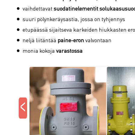
vaihdettavat
suodatinelementit
solukaasusuod
suuri pölynkeräysastia, jossa on tyhjennys
etupäässä sijaitseva karkeiden hiukkasten ero
neljä liitäntää
paine-eron
valvontaan
monia kokoja
varastossa
<