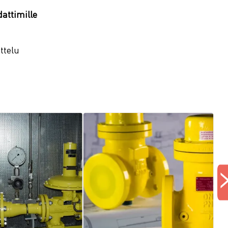
attimille
ttelu