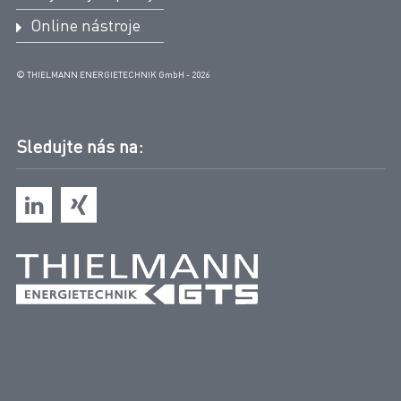
DVGW-EU-Gasgeraeteverordnung –
Online nástroje
Zellengasfilter VZF/ZFG
© THIELMANN ENERGIETECHNIK GmbH - 2026
DVGW-EU-Gasgeraeteverordnung –
Zellengasfilter VZEF/ZEFG
Sledujte nás na:
DVGW-EU-Gas Appliance Regulation Cellular
Gas Filter VZF/ZFG
DVGW-EU-Gas Appliance Regulation Cellular
Gas Filter VZEF/ZEFG