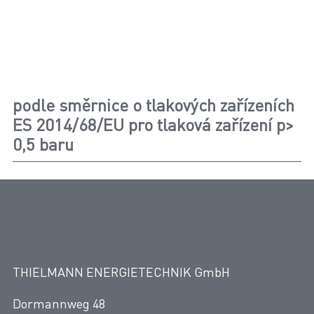
podle směrnice o tlakových zařízeních
ES 2014/68/EU pro tlaková zařízení p>
0,5 baru
Typová zkouška podle směrnice ES o tlakových
zařízeních slouží k uvedení našich buněčných
plynových filtrů v Evropském hospodářském
prostoru na trh pro použití v tlakových zařízeních s
maximálním přípustným tlakem p> 0,5 bar.
THIELMANN ENERGIETECHNIK GmbH
Certifikát o zkoušce typu DVGW Buněčné plynové
Dormannweg 48
filtry 2017-2022