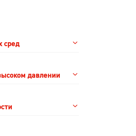
х сред
высоком давлении
ости