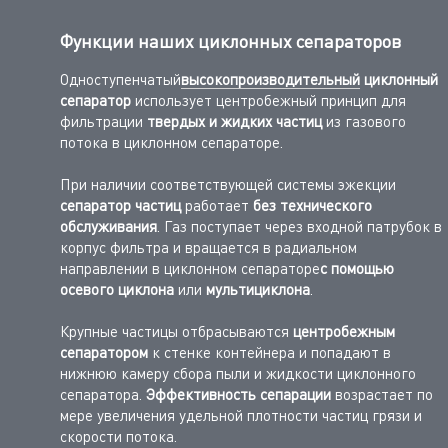
Функции наших циклонных сепараторов
Одноступенчатый
высокопроизводительный
циклонный
сепаратор
использует центробежный принцип для
фильтрации
твердых и жидких частиц
из газового
потока в циклонном сепараторе.
При наличии соответствующей системы эжекции
сепаратор частиц
работает
без технического
обслуживания
.
Газ поступает через входной патрубок в
корпус фильтра и
вращается в радиальном
направлении
в циклонном сепараторе
с помощью
осевого циклона
или
мультициклона
.
Крупные частицы
отбрасываются
центробежным
сепаратором
к стенке контейнера и попадают в
нижнюю камеру сбора пыли и жидкости циклонного
сепаратора.
Эффективность сепарации
возрастает по
мере увеличения удельной плотности частиц грязи и
скорости потока.