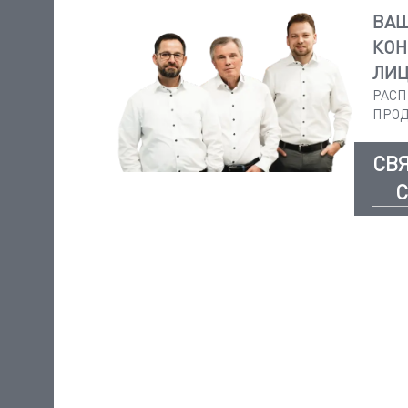
ВА
КОН
ЛИ
РАСП
ПРО
СВ
С