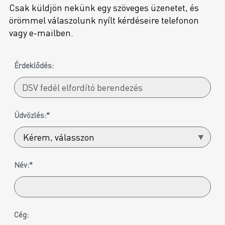
Csak küldjön nekünk egy szöveges üzenetet, és
örömmel válaszolunk nyílt kérdéseire telefonon
vagy e-mailben.
Érdeklődés:
Üdvözlés:*
Név:*
Cég: