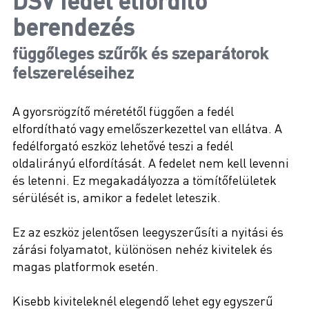
DSV fedél elfordító
berendezés
függőleges szűrők és szeparátorok
felszereléseihez
A gyorsrögzítő méretétől függően a fedél
elfordítható vagy emelőszerkezettel van ellátva. A
fedélforgató eszköz lehetővé teszi a fedél
oldalirányú elfordítását. A fedelet nem kell levenni
és letenni. Ez megakadályozza a tömítőfelületek
sérülését is, amikor a fedelet leteszik.
Ez az eszköz jelentősen leegyszerűsíti a nyitási és
zárási folyamatot, különösen nehéz kivitelek és
magas platformok esetén.
Kisebb kiviteleknél elegendő lehet egy egyszerű