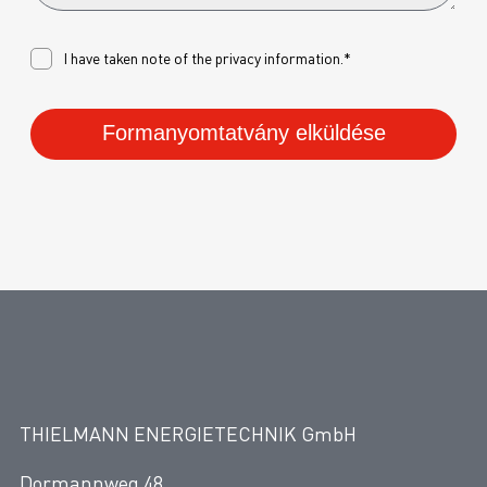
I have taken note of the
privacy
information.*
Formanyomtatvány elküldése
THIELMANN ENERGIETECHNIK GmbH
Dormannweg 48