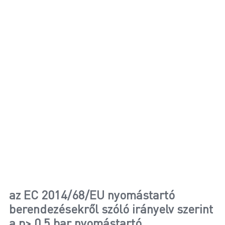
az EC 2014/68/EU nyomástartó
berendezésekről szóló irányelv szerint
a p> 0,5 bar nyomástartó