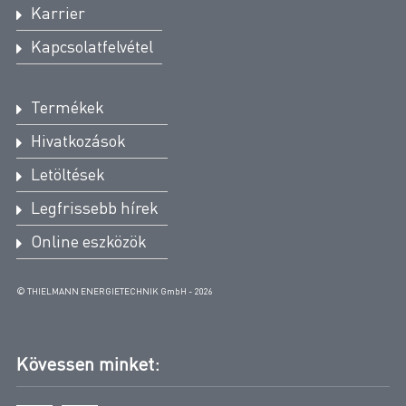
Karrier
az EU gázkészülékekről szóló EU
Kapcsolatfelvétel
2016/426 (GAR) gázüzemű
tüzelőanyagok égetésére szolgáló
készülékekről szóló rendelete szerint:
Termékek
Hivatkozások
Az EU gázkészülékekről szóló rendelete szerinti
Letöltések
típusvizsgálat az Európai Gazdasági Térségben a
gáznemű tüzelőanyagok égetésére szolgáló
Legfrissebb hírek
készülékek forgalomba hozatalához szükséges
Online eszközök
cellás gázszűrők forgalomba hozatalára szolgál.
© THIELMANN ENERGIETECHNIK GmbH - 2026
DVGW-EU-Gasgeraeteverordnung –
Zellengasfilter VZF/ZFG
Kövessen minket:
DVGW-EU-Gasgeraeteverordnung –
Zellengasfilter VZEF/ZEFG