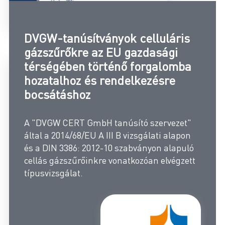
DVGW-tanúsítványok celluláris
gázszűrőkre az EU gazdasági
térségében történő forgalomba
hozatalhoz és rendelkezésre
bocsátáshoz
A "DVGW CERT GmbH tanúsító szervezet"
által a 2014/68/EU A III B vizsgálati alapon
és a DIN 3386: 2012-10 szabványon alapuló
cellás gázszűrőinkre vonatkozóan elvégzett
típusvizsgálat.