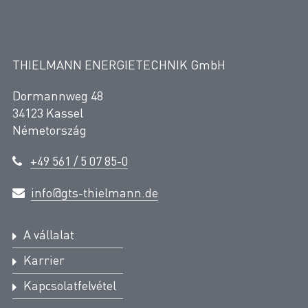
THIELMANN ENERGIETECHNIK GmbH
Dormannweg 48
34123 Kassel
Németország
+49 561 / 5 07 85-0
info@gts-thielmann.de
A vállalat
Karrier
Kapcsolatfelvétel