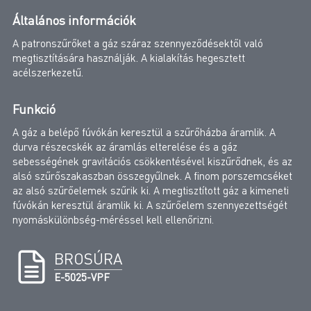
Általános információk
A patronszűrőket a gáz száraz szennyeződésektől való
megtisztítására használják. A kialakítás hegesztett
acélszerkezetű.
Funkció
A gáz a belépő fúvókán keresztül a szűrőházba áramlik. A
durva részecskék az áramlás elterelése és a gáz
sebességének gravitációs csökkentésével kiszűrődnek, és az
alsó szűrőszakaszban összegyűlnek. A finom porszemcséket
az alsó szűrőelemek szűrik ki. A megtisztított gáz a kimeneti
fúvókán keresztül áramlik ki. A szűrőelem szennyezettségét
nyomáskülönbség-méréssel kell ellenőrizni.
BROSÚRA
E-5025-VPF