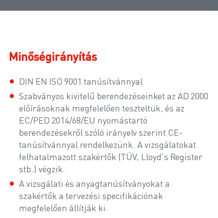
Minőségirányítás
DIN EN ISO 9001 tanúsítvánnyal
Szabványos kivitelű berendezéseinket az AD 2000
előírásoknak megfelelően teszteltük, és az
EC/PED 2014/68/EU nyomástartó
berendezésekről szóló irányelv szerint CE-
tanúsítvánnyal rendelkezünk. A vizsgálatokat
felhatalmazott szakértők (TÜV, Lloyd's Register
stb.) végzik.
A vizsgálati és anyagtanúsítványokat a
szakértők a tervezési specifikációnak
megfelelően állítják ki.