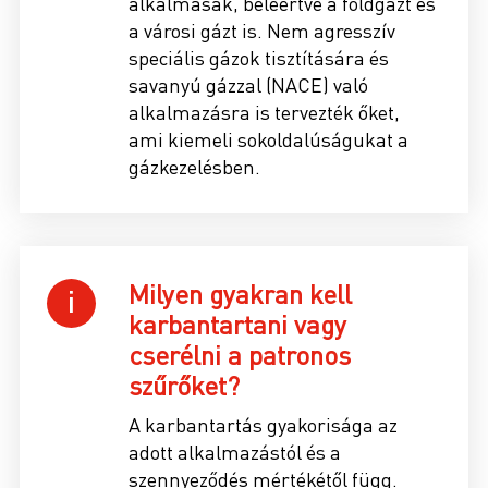
alkalmasak, beleértve a földgázt és
a városi gázt is. Nem agresszív
speciális gázok tisztítására és
savanyú gázzal (NACE) való
alkalmazásra is tervezték őket,
ami kiemeli sokoldalúságukat a
gázkezelésben.
Milyen gyakran kell
karbantartani vagy
cserélni a patronos
szűrőket?
A karbantartás gyakorisága az
adott alkalmazástól és a
szennyeződés mértékétől függ.