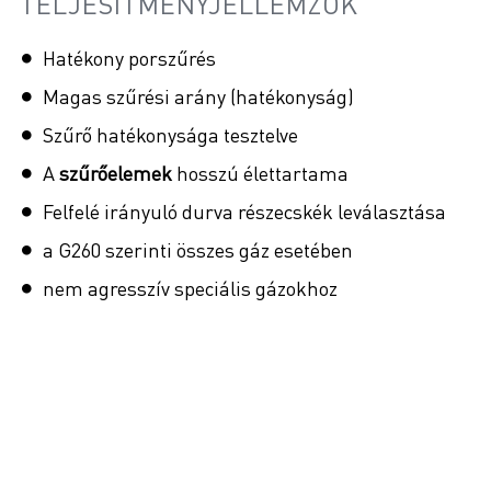
TELJESÍTMÉNYJELLEMZŐK
Hatékony porszűrés
Magas szűrési arány (hatékonyság)
Szűrő hatékonysága tesztelve
A
szűrőelemek
hosszú élettartama
Felfelé irányuló durva részecskék leválasztása
a G260 szerinti összes gáz esetében
nem agresszív speciális gázokhoz