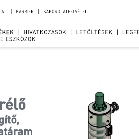
LAT
KARRIER
KAPCSOLATFELVÉTEL
ÉKEK
HIVATKOZÁSOK
LETÖLTÉSEK
LEGF
NE ESZKÖZÖK
rélő
ítő,
gatáram