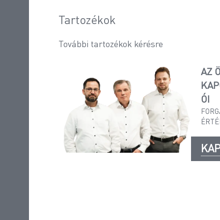
Tartozékok
További tartozékok kérésre
AZ 
KAP
ÓI
FORG
ÉRTÉ
KAP