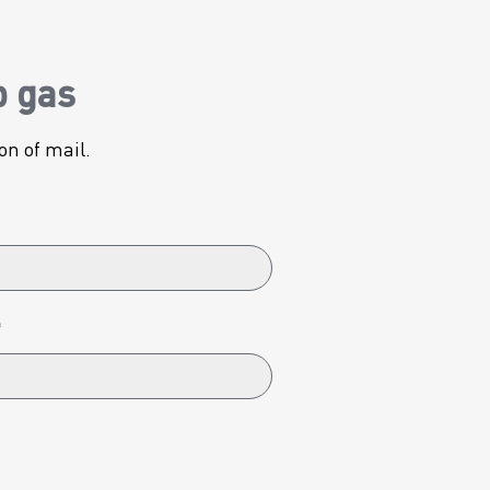
p gas
on of mail.
*