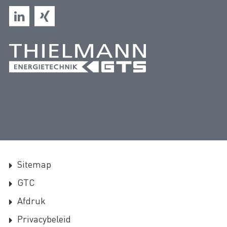
DVGW-EU-Gasgeraeteverordnung –
Zellengasfilter VZEF/ZEFG
DVGW-EU-Gas Appliance Regulation Cellular
Gas Filter VZF/ZFG
DVGW-EU-Gas Appliance Regulation Cellular
Gas Filter VZEF/ZEFG
Sitemap
GTC
Afdruk
Privacybeleid