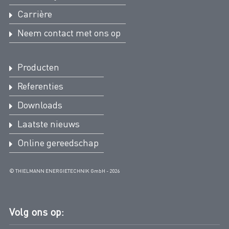
in overeenstemming met EU-
Carrière
verordening voor gastoestellen EU
Neem contact met ons op
2016/426 (GAR) voor toestellen voor
de verbranding van gasvormige
brandstoffen:
Producten
Referenties
Het typeonderzoek volgens de EU Gas Appliance
Downloads
Ordinance dient voor het op de markt brengen van
onze cellulaire gasfilters in de Europese
Laatste nieuws
Economische Ruimte voor het gebruik van
Online gereedschap
apparaten voor de verbranding van gasvormige
brandstoffen.
© THIELMANN ENERGIETECHNIK GmbH - 2026
DVGW-EU-Gasgeraeteverordnung –
Zellengasfilter VZF/ZFG
Volg ons op: