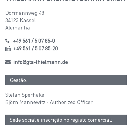
Dormannweg 48
34123 Kassel
Alemanha
+49 561 / 5 07 85-0
+49 561 / 5 07 85-20
info@gts-thielmann.de
Gestão:
Stefan Sperhake
Björn Mannewitz - Authorized Officer
Sede social e inscrição no registo comercial: