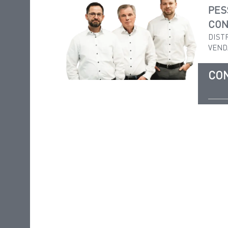
PES
CON
DIST
VEND
CO