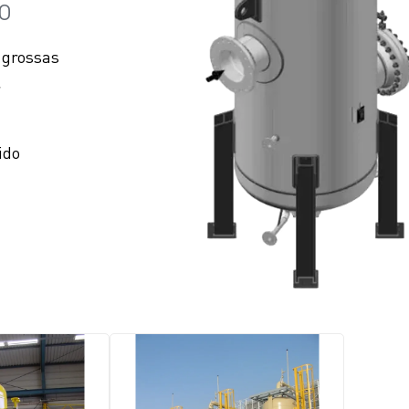
O
s grossas
r
ido