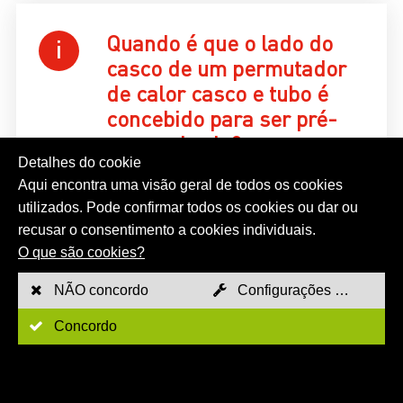
Quando é que o lado do
casco de um permutador
de calor casco e tubo é
concebido para ser pré-
pressurizado?
Detalhes do cookie
O lado do casco de um permutador
Aqui encontra uma visão geral de todos os cookies
de calor casco-tubo é concebido
utilizados. Pode confirmar todos os cookies ou dar ou
para ser pré-pressurizado se o
recusar o consentimento a cookies individuais.
meio de aquecimento ou a
O que são cookies?
aplicação assim o exigirem, por
exemplo, em aplicações de alta
NÃO concordo
Configurações de cookies
pressão ou se for necessário
Concordo
cumprir regulamentos especiais
como a ASME ou a EN 13445.
Esta conceção pré-pressurizada é
essencial para os permutadores de