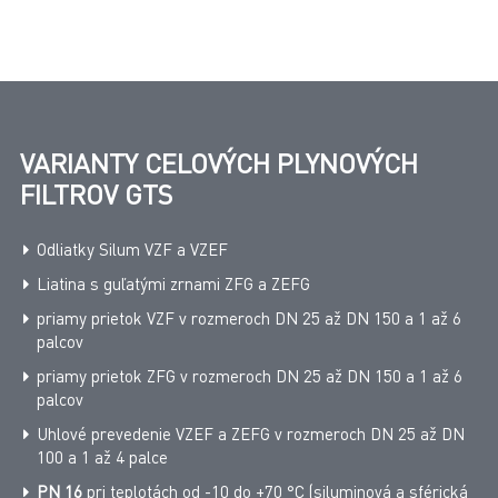
VARIANTY CELOVÝCH PLYNOVÝCH
FILTROV GTS
Odliatky Silum VZF a VZEF
Liatina s guľatými zrnami ZFG a ZEFG
priamy prietok VZF v rozmeroch DN 25 až DN 150 a 1 až 6
palcov
priamy prietok ZFG v rozmeroch DN 25 až DN 150 a 1 až 6
palcov
Uhlové prevedenie VZEF a ZEFG v rozmeroch DN 25 až DN
100 a 1 až 4 palce
PN 16
pri teplotách od -10 do +70 °C (siluminová a sférická