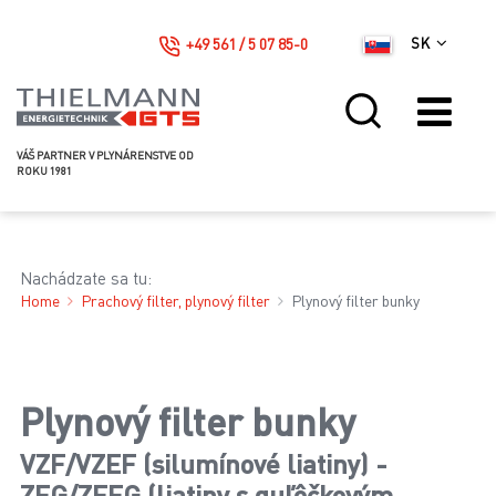
+49 561 / 5 07 85-0
SK
VÁŠ PARTNER V PLYNÁRENSTVE OD
ROKU 1981
Nachádzate sa tu:
Home
Prachový filter, plynový filter
Plynový filter bunky
Plynový filter bunky
VZF/VZEF (silumínové liatiny) -
ZFG/ZEFG (liatiny s guľôčkovým