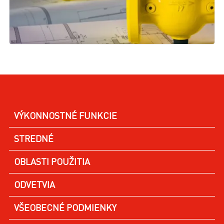
VÝKONNOSTNÉ FUNKCIE
STREDNÉ
OBLASTI POUŽITIA
ODVETVIA
VŠEOBECNÉ PODMIENKY