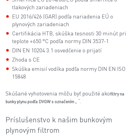
tlakových zariadeniach
EU 2016/426 (GAR) podľa nariadenia EÚ o
plynových zariadeniach
Certifikácia HTB, skúška tesnosti 30 minút pri
teplote +650 °C podľa normy DIN 3537-1
DIN EN 10204 3.1 osvedčenie o prijatí
Zhoda s CE
Skúška emisií vodíka podľa normy DIN EN ISO
15848
Skúšané vyhotovenia môžu byť použité ako
filtry na
“.
bunky plynu podľa DVGW s označením „
Príslušenstvo k našim bunkovým
plynovým filtrom