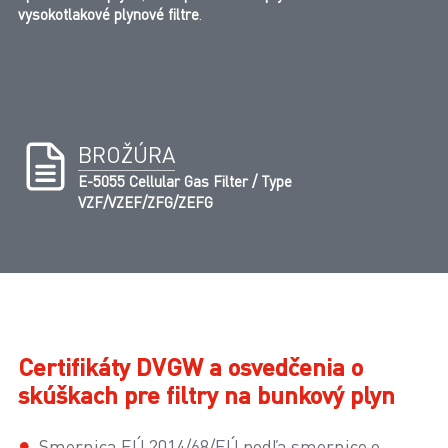
vysokotlakové plynové filtre
.
BROŽÚRA
E-5055 Cellular Gas Filter / Type
VZF/VZEF/ZFG/ZEFG
Certifikáty DVGW a osvedčenia o
skúškach pre filtry na bunkový plyn
Smernica EÚ 2014/68/EÚ podľa smernice o