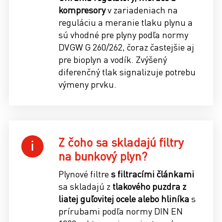
kompresory
v zariadeniach na
reguláciu a meranie tlaku plynu a
sú vhodné pre plyny podľa normy
DVGW G 260/262, čoraz častejšie aj
pre bioplyn a vodík. Zvýšený
diferenčný tlak signalizuje potrebu
výmeny prvku.
Z čoho sa skladajú filtry
na bunkový plyn?
Plynové filtre
s filtracími článkami
sa skladajú z
tlakového puzdra z
liatej guľovitej ocele alebo hliníka
s
prírubami podľa normy DIN EN