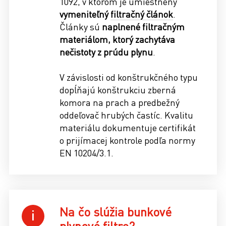
1092, v ktorom je umiestnený
vymeniteľný
filtračný článok
.
Články sú
naplnené filtračným
materiálom, ktorý zachytáva
nečistoty z prúdu plynu
.
V závislosti od konštrukčného typu
dopĺňajú konštrukciu zberná
komora na prach a predbežný
oddeľovač hrubých častíc. Kvalitu
materiálu dokumentuje certifikát
o prijímacej kontrole podľa normy
EN 10204/3.1.
Na čo slúžia bunkové
plynové filtre?