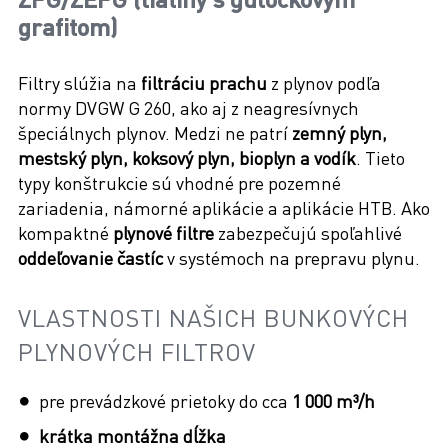
grafitom)
Filtry slúžia na
filtráciu prachu
z plynov podľa
normy DVGW G 260, ako aj z neagresívnych
špeciálnych plynov. Medzi ne patrí
zemný plyn,
mestský plyn, koksový plyn, bioplyn a vodík
. Tieto
typy konštrukcie sú vhodné pre pozemné
zariadenia, námorné aplikácie a aplikácie HTB. Ako
kompaktné
plynové filtre
zabezpečujú spoľahlivé
oddeľovanie častíc
v systémoch na prepravu plynu.
VLASTNOSTI NAŠICH BUNKOVÝCH
PLYNOVÝCH FILTROV
pre prevádzkové prietoky do cca
1 000 m³/h
krátka montážna dĺžka