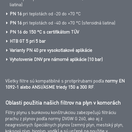
liatina)
PN 16
pri teplotách od -20 do +70 °C
PN 16
pri teplotách od -40 do +70 °C (sferoidná liatina)
PN 16
do 150 °C s certifikátom TÜV
HTB GT 5 pri 5 bar
Varianty PN 40 pre vysokotlakové aplikácie
Vyhotovenie DNV pre námorné aplikácie (10 bar)
Všetky filtre sú kompatibilné s protiprírubami podľa
normy EN
1092-1 alebo ANSI/ASME triedy 150 a 300 RF
.
Oblasti použitia našich filtrov na plyn v komorách
Filtry plynu s bunkovou konštrukciou zabezpečujú filtráciu
prachu z plynov podľa normy DVGW G 260, ako aj z
neagresívnych špeciálnych plynov (zemný plyn, mestský plyn,
koksový plyn, bioplyn, vodík) a sú určené na použitie v