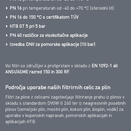
PN 16
pri temperaturah od -40 do +70 °C (sferoidni lit)
PN 16
do 150 °C s certifikatom TÜV
HTB GT 5 pri 5 bar
PN 40 različice za visokotlačne aplikacije
Izvedba DNV za pomorske aplikacije (10 bar)
Vsi filtri so združljivi s protiprstani v skladu z
EN 1092-1 ali
ANSI/ASME razred 150 in 300 RF
.
Področja uporabe naših filtrirnih celic za plin
Filtri za pline z celicami zagotavljajo filtriranje prahu iz plinov v
skladu s standardom DVGW G 260 ter iz neagresivnih posebnih
plinov (zemeljski plin, mestni plin, koksni plin, bioplin, vodik) za
uporabo v kopenskih napravah, pomorskih aplikacijah in
aplikacijah HTB.