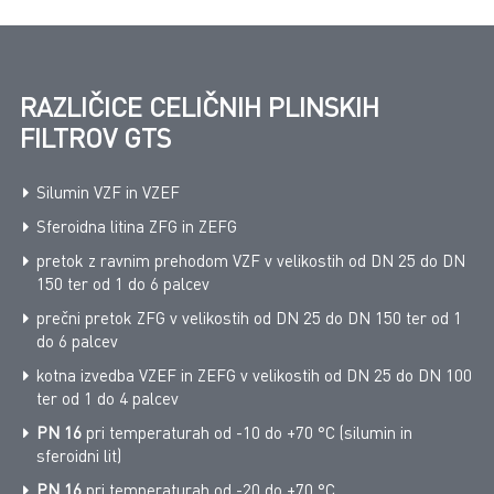
RAZLIČICE CELIČNIH PLINSKIH
FILTROV GTS
Silumin VZF in VZEF
Sferoidna litina ZFG in ZEFG
pretok z ravnim prehodom VZF v velikostih od DN 25 do DN
150 ter od 1 do 6 palcev
prečni pretok ZFG v velikostih od DN 25 do DN 150 ter od 1
do 6 palcev
kotna izvedba VZEF in ZEFG v velikostih od DN 25 do DN 100
ter od 1 do 4 palcev
PN 16
pri temperaturah od -10 do +70 °C (silumin in
sferoidni lit)
PN 16
pri temperaturah od -20 do +70 °C