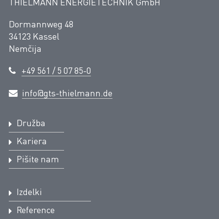
THIELMANN ENERGIETECHNIK GmbH
Dormannweg 48
34123 Kassel
Nemčija
+49 561 / 5 07 85-0
info@gts-thielmann.de
Družba
Kariera
Pišite nam
Izdelki
Reference