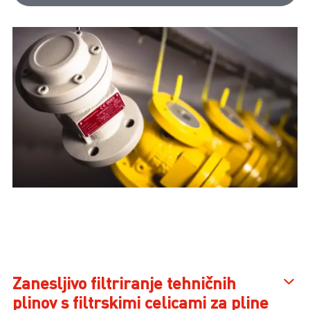
Zanesljivo filtriranje tehničnih
plinov s filtrskimi celicami za pline