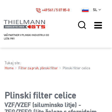
+49 561 / 5 07 85-0
SL
VAŠ PARTNER V PLINSKI INDUSTRIJI OD
LETA 1981
Tukaj ste:
Home
Filter za prah, plinski filter
Plinski filter celice
Plinski filter celice
VZF/VZEF (siluminsko litje) -
ZFG/ZEFG (lito železo s sferoidnim