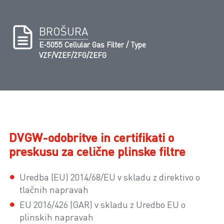
BROŠURA
E-5055 Cellular Gas Filter / Type
VZF/VZEF/ZFG/ZEFG
DVGW-odobritve in certifikati o
preskusu za celične plinske filtre
Uredba (EU) 2014/68/EU v skladu z direktivo o
tlačnih napravah
EU 2016/426 (GAR) v skladu z Uredbo EU o
plinskih napravah