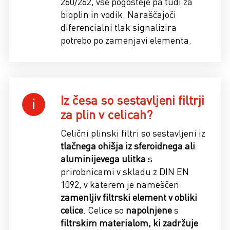
260/262, vse pogosteje pa tudi za
bioplin in vodik. Naraščajoči
diferencialni tlak signalizira
potrebo po zamenjavi elementa.
Iz česa so sestavljeni filtrji
za plin v celicah?
Celični plinski filtri so sestavljeni iz
tlačnega ohišja iz sferoidnega ali
aluminijevega ulitka
s
prirobnicami v skladu z DIN EN
1092, v katerem je nameščen
zamenljiv
filtrski element
v obliki
celice
. Celice so
napolnjene
s
filtrskim materialom, ki zadržuje