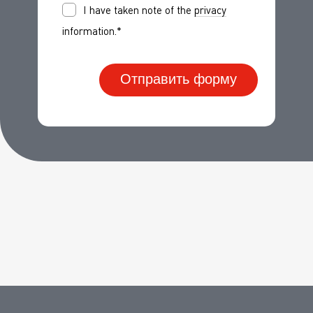
I have taken note of the
privacy
information.*
Отправить форму