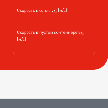
Скорость в сопле v
[м/с]
St
Скорость в пустом контейнере v
Be
[м/с]