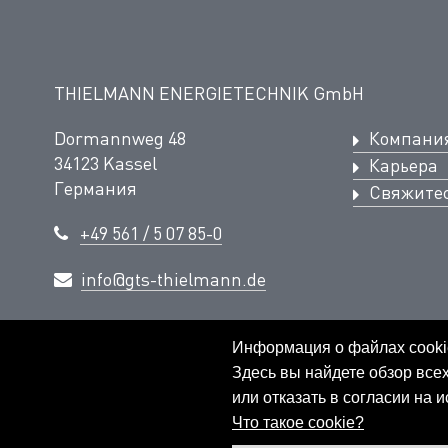
THIELMANN ENERGIETECHNIK GmbH
Dormannweg 48
Компани
34123 Kassel
Карьера
Германия
Свяжитес
+49 561 / 5 07 85-0
info@gts-thielmann.de
© THIELMANN ENERGIETECHNIK GmbH - 2026
Информация о файлах cooki
Здесь вы найдете обзор все
или отказать в согласии на 
Что такое cookie?