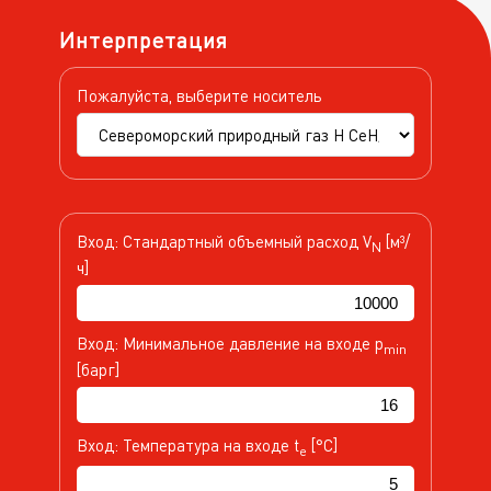
Интерпретация
Пожалуйста, выберите носитель
Вход: Стандартный объемный расход V
[м³/
N
ч]
Вход: Минимальное давление на входе p
min
[барг]
Вход: Температура на входе t
[°C]
e